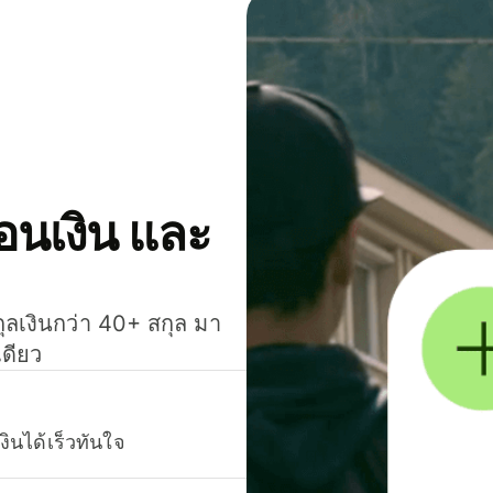
โอนเงิน และ
กุลเงินกว่า 40+ สกุล มา
เดียว
งินได้เร็วทันใจ