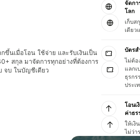
จัดกา
โลก
เก็บสก
เดียว
บัตรส
ขึ้นเมื่อโอน ใช้จ่าย และรับเงินเป็น
ไม่ต้อ
40+ สกุล มาจัดการทุกอย่างที่ต้องการ
แลกเป
รบ จบ ในบัญชีเดียว
ธุรกรร
ประเ
โอนเง
ค่าธร
ให้เง
ไม่ว่