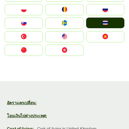
Polska
România
Россия
ไทย
Slovensko
Ruoŧŧa
Türkiye
United States
Vietnam
中国
中國香港特別行政區
อัตราแลกเปลี่ยน:
โอนเงินไปต่างประเทศ:
Cost of living:
Cost of living in United Kingdom