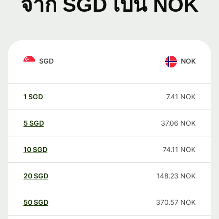
จาก SGD เป็น NOK
SGD
NOK
1
SGD
7.41
NOK
5
SGD
37.06
NOK
10
SGD
74.11
NOK
20
SGD
148.23
NOK
50
SGD
370.57
NOK