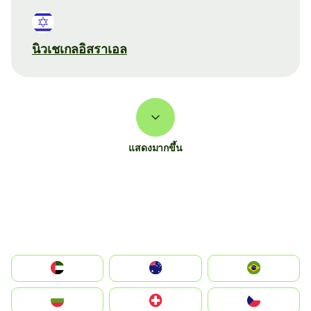
นิวเชเกลอิสราเอล
แสดงมากขึ้น
الإمارات العربية المتحدة
Australia
Brazil
България
Switzerland
Czechia