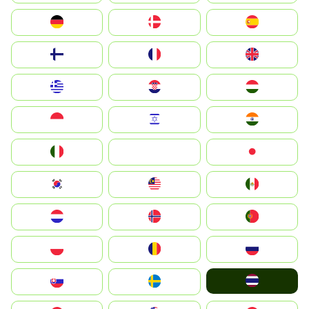
Deutschland
Denmark
España
Suomi
France
United Kingdom
Greece
Hrvatska
Magyarország
Indonesia
Israel
India
Italia
JA
Japan
South Korea
Malay
Mexico
Nederland
Norge
Portugal
Polska
România
Россия
ไทย
Slovensko
Ruoŧŧa