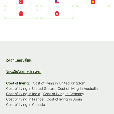
Türkiye
United States
Vietnam
中国
中國香港特別行政區
อัตราแลกเปลี่ยน:
โอนเงินไปต่างประเทศ:
Cost of living:
Cost of living in United Kingdom
Cost of living in United States
Cost of living in Australia
Cost of living in India
Cost of living in Germany
Cost of living in France
Cost of living in Spain
Cost of living in Canada