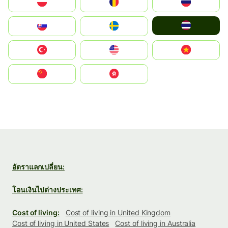
Polska
România
Россия
ไทย
Slovensko
Ruoŧŧa
Türkiye
United States
Vietnam
中国
中國香港特別行政區
อัตราแลกเปลี่ยน:
โอนเงินไปต่างประเทศ:
Cost of living:
Cost of living in United Kingdom
Cost of living in United States
Cost of living in Australia