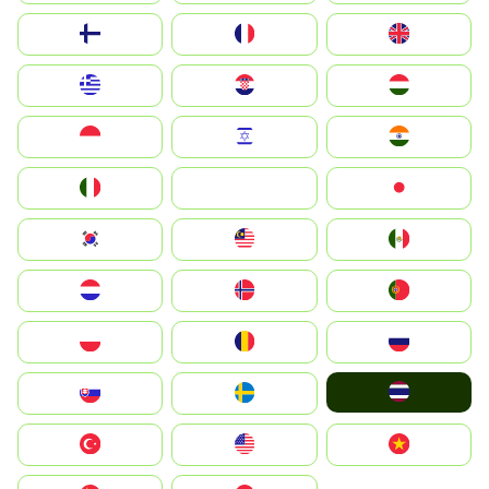
Suomi
France
United Kingdom
Greece
Hrvatska
Magyarország
Indonesia
Israel
India
Italia
JA
Japan
South Korea
Malay
Mexico
Nederland
Norge
Portugal
Polska
România
Россия
ไทย
Slovensko
Ruoŧŧa
Türkiye
United States
Vietnam