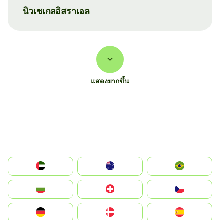
นิวเชเกลอิสราเอล
แสดงมากขึ้น
الإمارات العربية المتحدة
Australia
Brazil
България
Switzerland
Czechia
Deutschland
Denmark
España