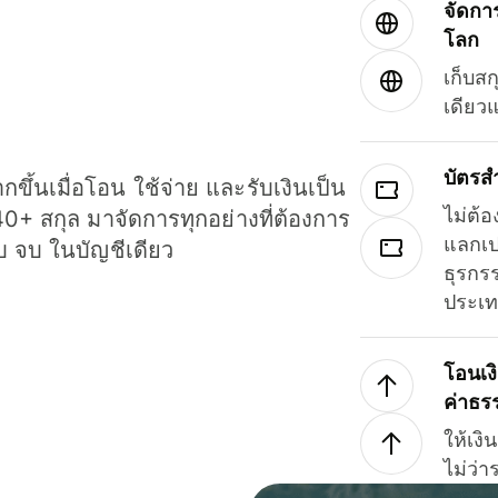
จัดกา
โลก
เก็บสก
เดียว
บัตรส
ขึ้นเมื่อโอน ใช้จ่าย และรับเงินเป็น
ไม่ต้อ
40+ สกุล มาจัดการทุกอย่างที่ต้องการ
แลกเป
รบ จบ ในบัญชีเดียว
ธุรกรร
ประเ
โอนเง
ค่าธร
ให้เง
ไม่ว่