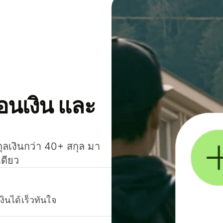
โอนเงิน และ
กุลเงินกว่า 40+ สกุล มา
เดียว
งินได้เร็วทันใจ