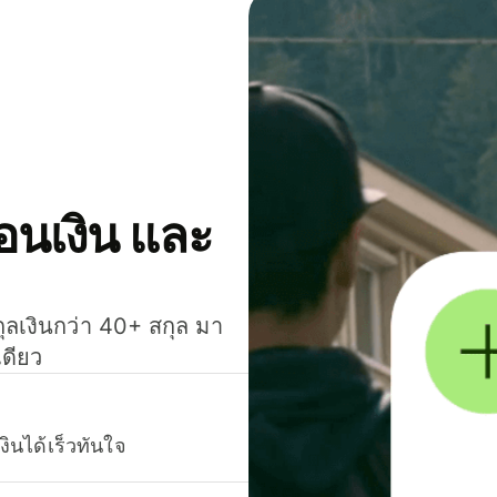
โอนเงิน และ
กุลเงินกว่า 40+ สกุล มา
เดียว
งินได้เร็วทันใจ