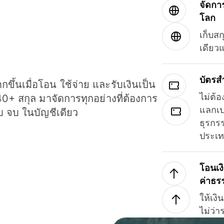
จัดกา
โลก
เก็บสก
เดียว
บัตรส
ขึ้นเมื่อโอน ใช้จ่าย และรับเงินเป็น
ไม่ต้อ
40+ สกุล มาจัดการทุกอย่างที่ต้องการ
แลกเป
รบ จบ ในบัญชีเดียว
ธุรกรร
ประเ
โอนเง
ค่าธร
ให้เง
ไม่ว่