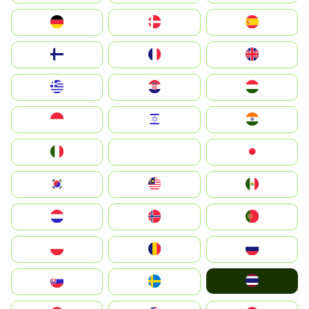
Deutschland
Denmark
España
Suomi
France
United Kingdom
Greece
Hrvatska
Magyarország
Indonesia
Israel
India
Italia
JA
Japan
South Korea
Malay
Mexico
Nederland
Norge
Portugal
Polska
România
Россия
ไทย
Slovensko
Ruoŧŧa