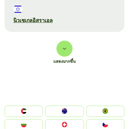
นิวเชเกลอิสราเอล
แสดงมากขึ้น
الإمارات العربية المتحدة
Australia
Brazil
България
Switzerland
Czechia