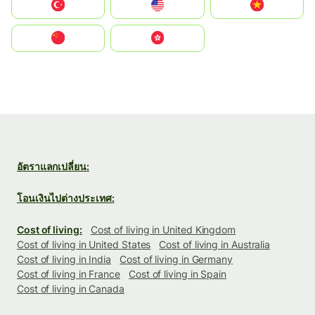
Türkiye
United States
Vietnam
中国
中國香港特別行政區
อัตราแลกเปลี่ยน:
โอนเงินไปต่างประเทศ:
Cost of living:
Cost of living in United Kingdom
Cost of living in United States
Cost of living in Australia
Cost of living in India
Cost of living in Germany
Cost of living in France
Cost of living in Spain
Cost of living in Canada