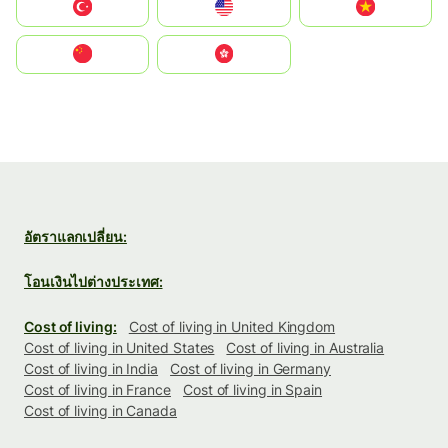
Türkiye
United States
Vietnam
中国
中國香港特別行政區
อัตราแลกเปลี่ยน:
โอนเงินไปต่างประเทศ:
Cost of living:
Cost of living in United Kingdom
Cost of living in United States
Cost of living in Australia
Cost of living in India
Cost of living in Germany
Cost of living in France
Cost of living in Spain
Cost of living in Canada