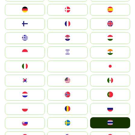
Deutschland
Denmark
España
Suomi
France
United Kingdom
Greece
Hrvatska
Magyarország
Indonesia
Israel
India
Italia
JA
Japan
South Korea
Malay
Mexico
Nederland
Norge
Portugal
Polska
România
Россия
ไทย
Slovensko
Ruoŧŧa