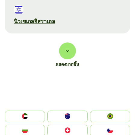
นิวเชเกลอิสราเอล
แสดงมากขึ้น
الإمارات العربية المتحدة
Australia
Brazil
България
Switzerland
Czechia