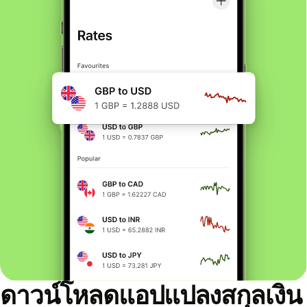
ดาวน์โหลดแอปแปลงสกุลเงิน