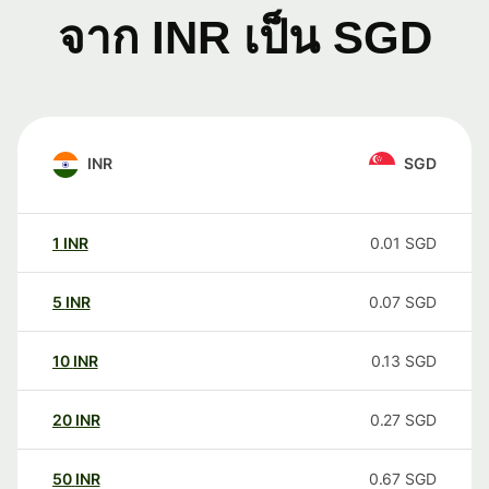
จาก INR เป็น SGD
INR
SGD
1
INR
0.01
SGD
5
INR
0.07
SGD
10
INR
0.13
SGD
20
INR
0.27
SGD
50
INR
0.67
SGD