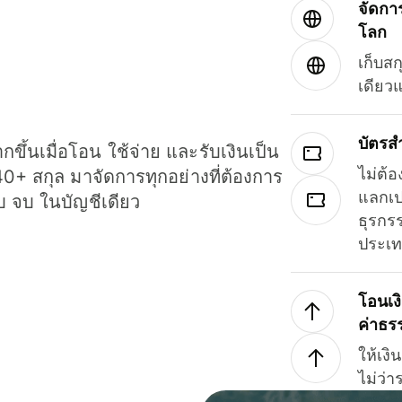
จัดกา
โลก
เก็บสก
เดียว
บัตรส
ขึ้นเมื่อโอน ใช้จ่าย และรับเงินเป็น
ไม่ต้อ
40+ สกุล มาจัดการทุกอย่างที่ต้องการ
แลกเป
รบ จบ ในบัญชีเดียว
ธุรกรร
ประเ
โอนเง
ค่าธร
ให้เง
ไม่ว่