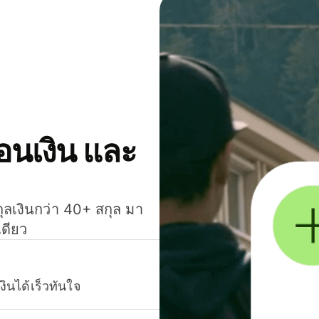
โอนเงิน และ
กุลเงินกว่า 40+ สกุล มา
เดียว
งินได้เร็วทันใจ