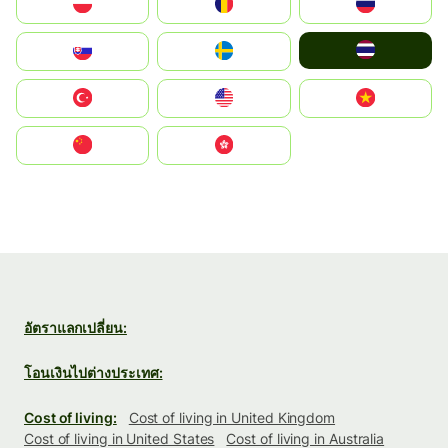
Polska
România
Россия
ไทย
Slovensko
Ruoŧŧa
Türkiye
United States
Vietnam
中国
中國香港特別行政區
อัตราแลกเปลี่ยน:
โอนเงินไปต่างประเทศ:
Cost of living:
Cost of living in United Kingdom
Cost of living in United States
Cost of living in Australia