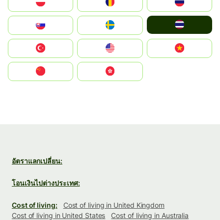
Polska
România
Россия
ไทย
Slovensko
Ruoŧŧa
Türkiye
United States
Vietnam
中国
中國香港特別行政區
อัตราแลกเปลี่ยน:
โอนเงินไปต่างประเทศ:
Cost of living:
Cost of living in United Kingdom
Cost of living in United States
Cost of living in Australia