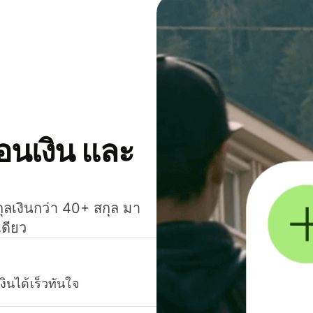
โอนเงิน และ
กุลเงินกว่า 40+ สกุล มา
เดียว
งินได้เร็วทันใจ