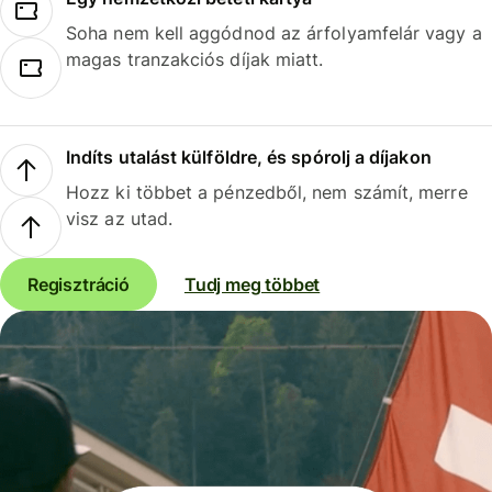
Soha nem kell aggódnod az árfolyamfelár vagy a
magas tranzakciós díjak miatt.
Indíts utalást külföldre, és spórolj a díjakon
Hozz ki többet a pénzedből, nem számít, merre
visz az utad.
Regisztráció
Tudj meg többet