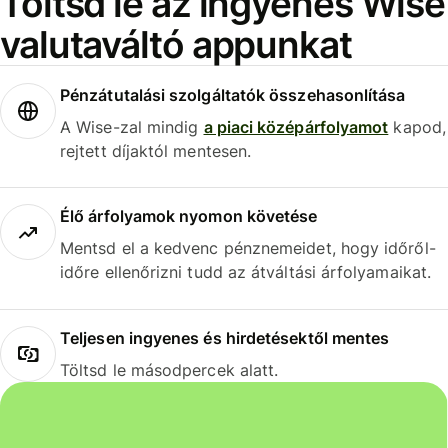
Töltsd le az ingyenes Wise
valutaváltó appunkat
Pénzátutalási szolgáltatók összehasonlítása
A Wise-zal mindig
a piaci középárfolyamot
kapod,
rejtett díjaktól mentesen.
Élő árfolyamok nyomon követése
Mentsd el a kedvenc pénznemeidet, hogy időről-
időre ellenőrizni tudd az átváltási árfolyamaikat.
Teljesen ingyenes és hirdetésektől mentes
Töltsd le másodpercek alatt.