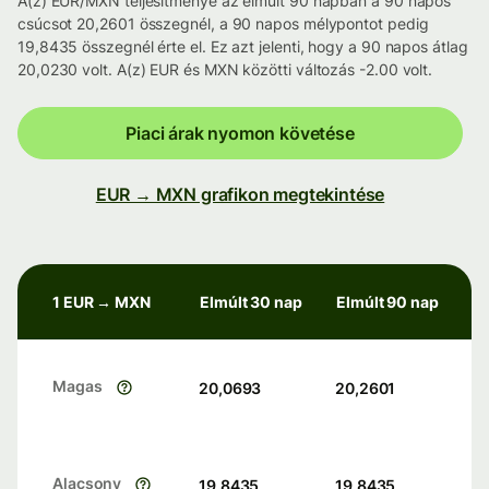
A(z) EUR/MXN teljesítménye az elmúlt 90 napban a 90 napos
csúcsot 20,2601 összegnél, a 90 napos mélypontot pedig
19,8435 összegnél érte el. Ez azt jelenti, hogy a 90 napos átlag
20,0230 volt. A(z) EUR és MXN közötti változás -2.00 volt.
Piaci árak nyomon követése
EUR → MXN grafikon megtekintése
1 EUR → MXN
Elmúlt 30 nap
Elmúlt 90 nap
Magas
20,0693
20,2601
Alacsony
19,8435
19,8435