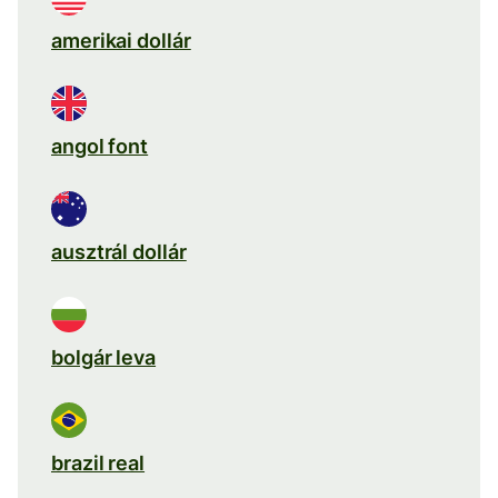
amerikai dollár
angol font
ausztrál dollár
bolgár leva
brazil real