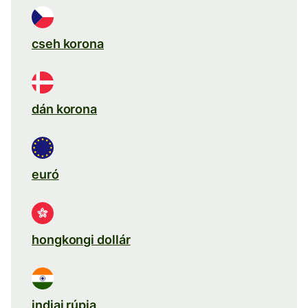
cseh korona
dán korona
euró
hongkongi dollár
indiai rúpia