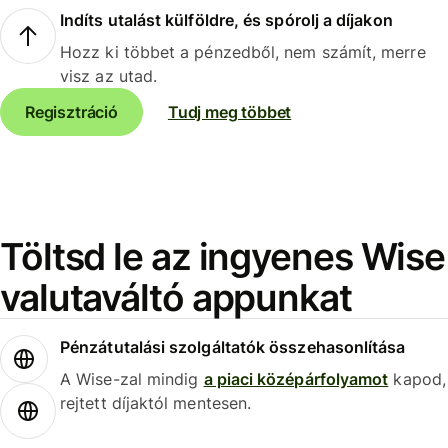
Indíts utalást külföldre, és spórolj a díjakon
Hozz ki többet a pénzedből, nem számít, merre
visz az utad.
Regisztráció
Tudj meg többet
Töltsd le az ingyenes Wise
valutaváltó appunkat
Pénzátutalási szolgáltatók összehasonlítása
A Wise-zal mindig
a piaci középárfolyamot
kapod,
rejtett díjaktól mentesen.