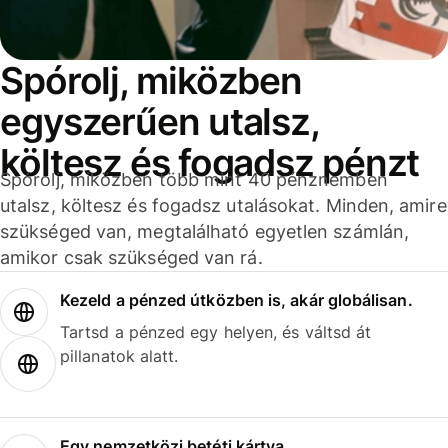
Spórolj, miközben
egyszerűen utalsz,
költesz és fogadsz pénzt
Spórolj, miközben több mint 40 pénznemben
utalsz, költesz és fogadsz utalásokat. Minden, amire
szükséged van, megtalálható egyetlen számlán,
amikor csak szükséged van rá.
Kezeld a pénzed útközben is, akár globálisan.
Tartsd a pénzed egy helyen, és váltsd át
pillanatok alatt.
Egy nemzetközi betéti kártya