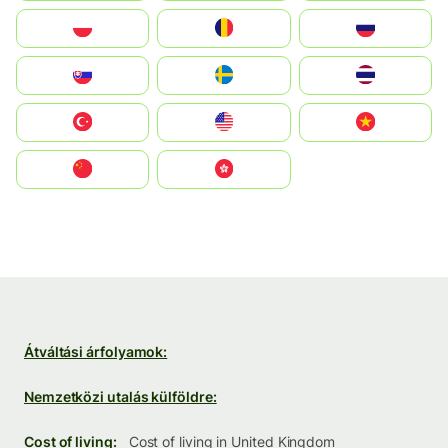
Polska
România
Россия
Slovensko
Ruoŧŧa
ไทย
Türkiye
United States
Vietnam
中国
中國香港特別行政區
Átváltási árfolyamok:
Nemzetközi utalás külföldre:
Cost of living:
Cost of living in United Kingdom