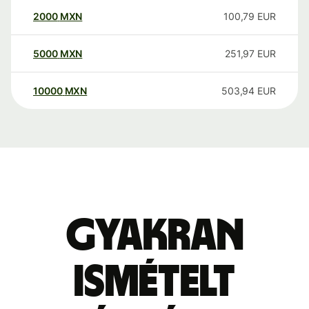
2000
MXN
100,79
EUR
5000
MXN
251,97
EUR
10000
MXN
503,94
EUR
Gyakran
ismételt