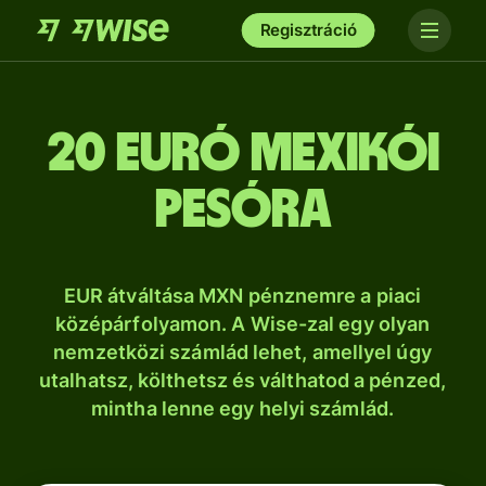
Regisztráció
20 euró mexikói
pesóra
EUR átváltása MXN pénznemre a piaci
középárfolyamon. A Wise-zal egy olyan
nemzetközi számlád lehet, amellyel úgy
utalhatsz, költhetsz és válthatod a pénzed,
mintha lenne egy helyi számlád.