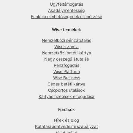
Ügyféltámogatás
Akadálymentesség
Funkció elérhetőségének ellenőrzése
Wise termékek
Nemzetközi pénzátutalás
Wise-számla
Nemzetközi betéti kártya
Nagy összegű átutalás
Pénzfogadás
Wise Platform
Wise Business
Céges betéti kártya
Csoportos utalások
Kártyás fizetések elfogadása
Források
Hírek és blog
Kutatási adatvédelmi szabályzat
Valutaváltó