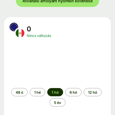
Átváltási árfolyam nyomon követése
0
Nincs változás
Időszak
48 ó
1 hé
1 hó
6 hó
12 hó
5 év