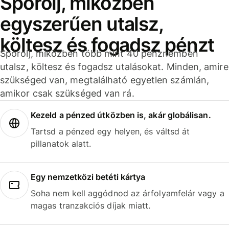
Spórolj, miközben
egyszerűen utalsz,
költesz és fogadsz pénzt
Spórolj, miközben több mint 40 pénznemben
utalsz, költesz és fogadsz utalásokat. Minden, amire
szükséged van, megtalálható egyetlen számlán,
amikor csak szükséged van rá.
Kezeld a pénzed útközben is, akár globálisan.
Tartsd a pénzed egy helyen, és váltsd át
pillanatok alatt.
Egy nemzetközi betéti kártya
Soha nem kell aggódnod az árfolyamfelár vagy a
magas tranzakciós díjak miatt.