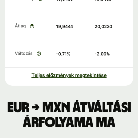
Átlag
19,9444
20,0230
Változás
-0.71
%
-2.00
%
Teljes előzmények megtekintése
EUR → MXN átváltási
árfolyama ma