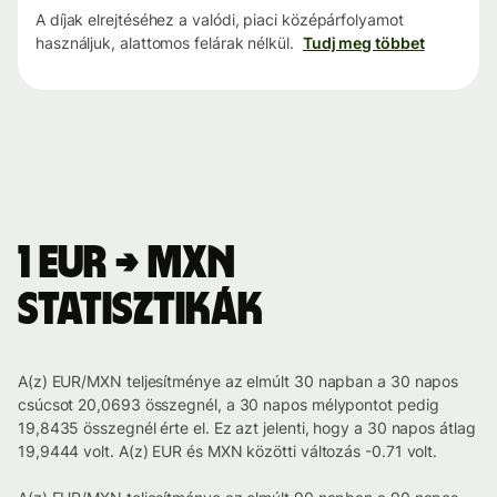
A díjak elrejtéséhez a valódi, piaci középárfolyamot
használjuk, alattomos felárak nélkül.
Tudj meg többet
1 EUR → MXN
statisztikák
A(z) EUR/MXN teljesítménye az elmúlt 30 napban a 30 napos
csúcsot 20,0693 összegnél, a 30 napos mélypontot pedig
19,8435 összegnél érte el. Ez azt jelenti, hogy a 30 napos átlag
19,9444 volt. A(z) EUR és MXN közötti változás -0.71 volt.