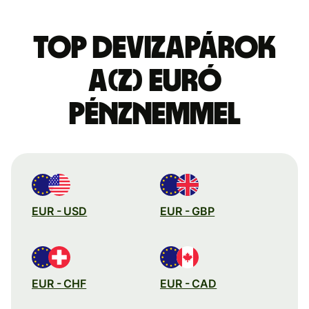
Top devizapárok
a(z) euró
pénznemmel
EUR - USD
EUR - GBP
EUR - CHF
EUR - CAD