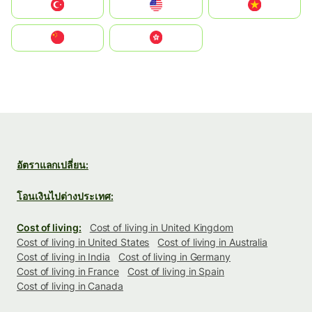
Türkiye
United States
Vietnam
中国
中國香港特別行政區
อัตราแลกเปลี่ยน:
โอนเงินไปต่างประเทศ:
Cost of living:
Cost of living in United Kingdom
Cost of living in United States
Cost of living in Australia
Cost of living in India
Cost of living in Germany
Cost of living in France
Cost of living in Spain
Cost of living in Canada