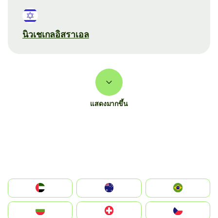
นิวเชเกลอิสราเอล
แสดงมากขึ้น
الإمارات العربية المتحدة
Australia
Brazil
България
Switzerland
Czechia