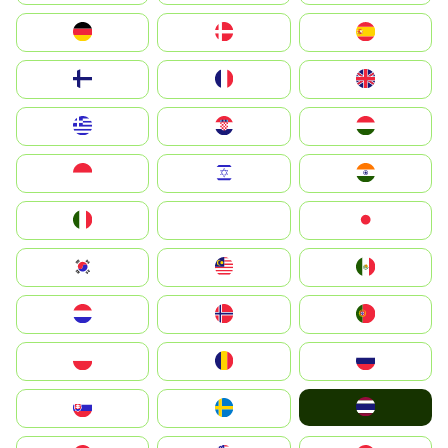
Deutschland
Denmark
España
Suomi
France
United Kingdom
Greece
Hrvatska
Magyarország
Indonesia
Israel
India
Italia
JA
Japan
South Korea
Malay
Mexico
Nederland
Norge
Portugal
Polska
România
Россия
ไทย
Slovensko
Ruoŧŧa