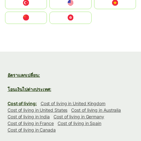
Türkiye
United States
Vietnam
中国
中國香港特別行政區
อัตราแลกเปลี่ยน:
โอนเงินไปต่างประเทศ:
Cost of living:
Cost of living in United Kingdom
Cost of living in United States
Cost of living in Australia
Cost of living in India
Cost of living in Germany
Cost of living in France
Cost of living in Spain
Cost of living in Canada