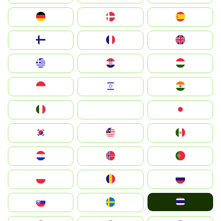
Deutschland
Denmark
España
Suomi
France
United Kingdom
Greece
Hrvatska
Magyarország
Indonesia
Israel
India
Italia
JA
Japan
South Korea
Malay
Mexico
Nederland
Norge
Portugal
Polska
România
Россия
ไทย
Slovensko
Ruoŧŧa