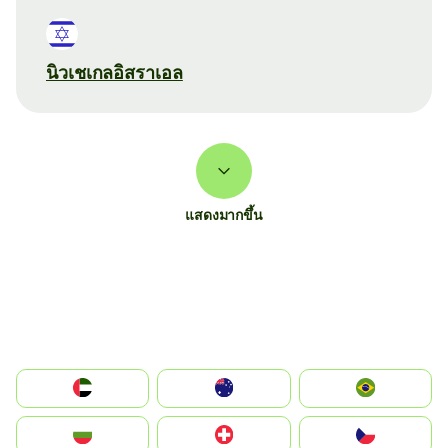
นิวเชเกลอิสราเอล
แสดงมากขึ้น
الإمارات العربية المتحدة
Australia
Brazil
България
Switzerland
Czechia