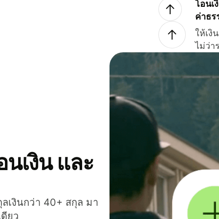
โอนเง
ค่าธร
ให้เง
ไม่ว่
โอนเงิน และ
กุลเงินกว่า 40+ สกุล มา
เดียว