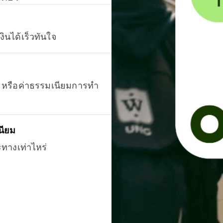
งินได้เร็วทันใจ
ยน หรือค่าธรรมเนียมการทำ
นียม
ะทางเท่าไหร่