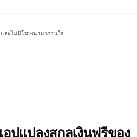
หมดและไม่มีโฆษณามากวนใจ
อปแปลงสกุลเงินฟรีของ