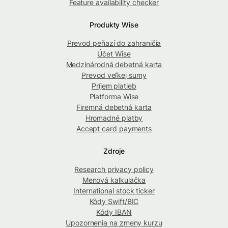
Feature availability checker
Produkty Wise
Prevod peňazí do zahraničia
Účet Wise
Medzinárodná debetná karta
Prevod veľkej sumy
Príjem platieb
Platforma Wise
Firemná debetná karta
Hromadné platby
Accept card payments
Zdroje
Research privacy policy
Menová kalkulačka
International stock ticker
Kódy Swift/BIC
Kódy IBAN
Upozornenia na zmeny kurzu