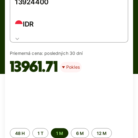
IDR
Priemerná cena:
posledných 30 dní
13961.71
Pokles
Time
48 H
1 T
1 M
6 M
12 M
period