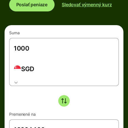
Poslať peniaze
Sledovať výmenný kurz
Suma
SGD
Premenené na