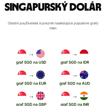
Singapurský dolár
Ostatní používatelia si prezreli nasledujúce populárne grafy
mien
→
→
graf SGD na USD
graf SGD na IDR
→
→
graf SGD na EUR
graf SGD na AUD
→
→
graf SGD na GBP
graf SGD na INR