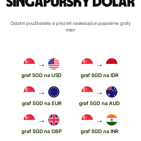
Singapurský dolár
Ostatní používatelia si prezreli nasledujúce populárne grafy
mien
→
→
graf SGD na USD
graf SGD na IDR
→
→
graf SGD na EUR
graf SGD na AUD
→
→
graf SGD na GBP
graf SGD na INR