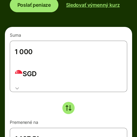
Poslať peniaze
Sledovať výmenný kurz
Suma
SGD
Premenené na