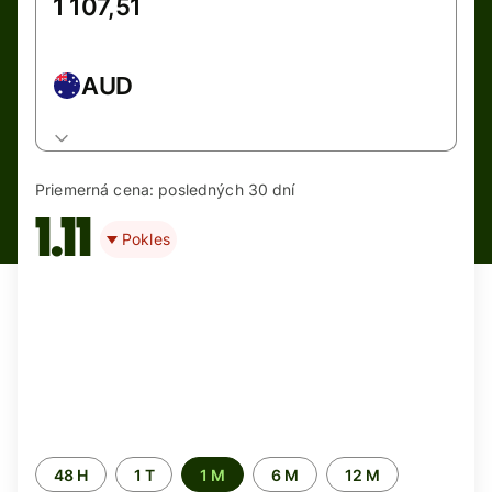
AUD
Priemerná cena:
posledných 30 dní
1.11
Pokles
Time
48 H
1 T
1 M
6 M
12 M
period