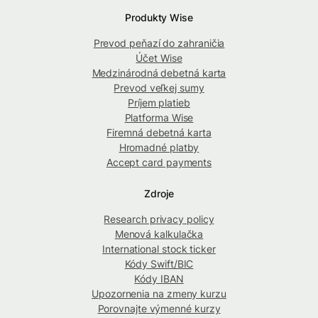
Produkty Wise
Prevod peňazí do zahraničia
Účet Wise
Medzinárodná debetná karta
Prevod veľkej sumy
Príjem platieb
Platforma Wise
Firemná debetná karta
Hromadné platby
Accept card payments
Zdroje
Research privacy policy
Menová kalkulačka
International stock ticker
Kódy Swift/BIC
Kódy IBAN
Upozornenia na zmeny kurzu
Porovnajte výmenné kurzy