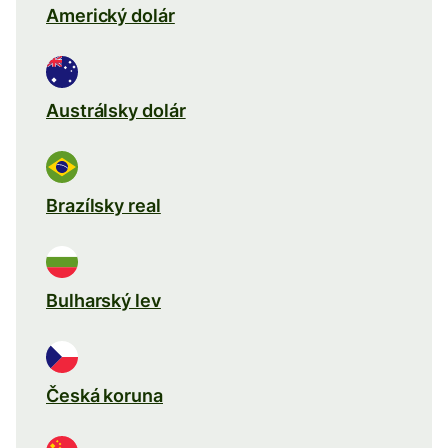
Americký dolár
Austrálsky dolár
Brazílsky real
Bulharský lev
Česká koruna