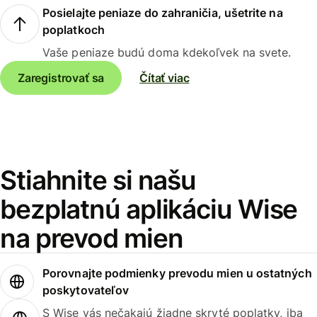
Posielajte peniaze do zahraničia, ušetrite na
poplatkoch
Vaše peniaze budú doma kdekoľvek na svete.
Zaregistrovať sa
Čítať viac
Stiahnite si našu
bezplatnú aplikáciu Wise
na prevod mien
Porovnajte podmienky prevodu mien u ostatných
poskytovateľov
S Wise vás nečakajú žiadne skryté poplatky, iba