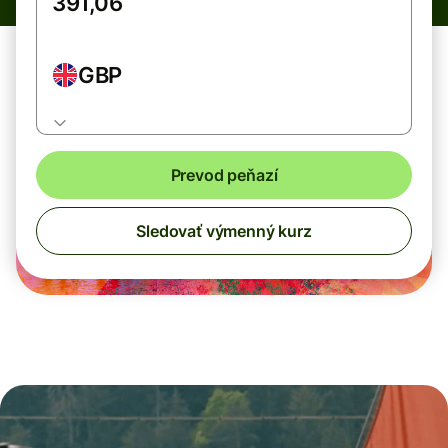
GBP
Prevod peňazí
Sledovať výmenný kurz