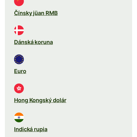
Čínsky jüan RMB
Dánská koruna
Euro
Hong Kongský dolár
Indická rupia