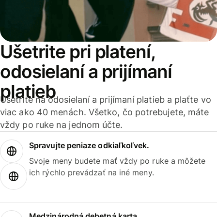
Ušetrite pri platení,
odosielaní a prijímaní
platieb
Ušetrite na odosielaní a prijímaní platieb a plaťte vo
viac ako 40 menách. Všetko, čo potrebujete, máte
vždy po ruke na jednom účte.
Spravujte peniaze odkiaľkoľvek.
Svoje meny budete mať vždy po ruke a môžete
ich rýchlo prevádzať na iné meny.
Medzinárodná debetná karta