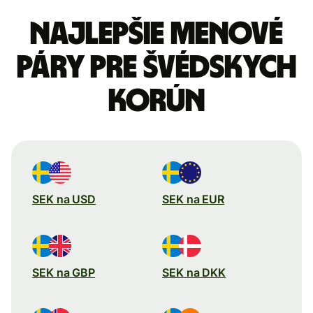
Najlepšie menové
páry pre Švédskych
korún
SEK na USD
SEK na EUR
SEK na GBP
SEK na DKK