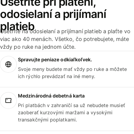
Ušetrite pri platení,
odosielaní a prijímaní
platieb
Ušetrite na odosielaní a prijímaní platieb a plaťte vo
viac ako 40 menách. Všetko, čo potrebujete, máte
vždy po ruke na jednom účte.
Spravujte peniaze odkiaľkoľvek.
Svoje meny budete mať vždy po ruke a môžete
ich rýchlo prevádzať na iné meny.
Medzinárodná debetná karta
Pri platbách v zahraničí sa už nebudete musieť
zaoberať kurzovými maržami a vysokými
transakčnými poplatkami.