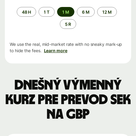
Time
48 H
1 T
1 M
6 M
12 M
period
5 R
We use the real, mid-market rate with no sneaky mark-up
to hide the fees.
Learn more
Dnešný výmenný
kurz pre prevod SEK
na GBP