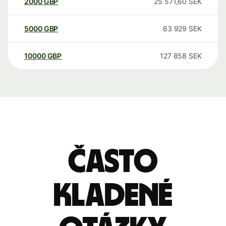
2000
GBP
25 571,60
SEK
5000
GBP
63 929
SEK
10000
GBP
127 858
SEK
Často
kladené