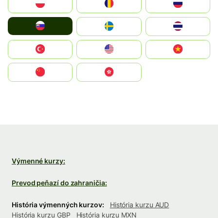
Polska
România
Россия
Slovensko
Ruoŧŧa
ไทย
Türkiye
United States
Vietnam
中国
中國香港特別行政區
Výmenné kurzy:
Prevod peňazí do zahraničia:
História výmenných kurzov:
História kurzu AUD
História kurzu GBP
História kurzu MXN