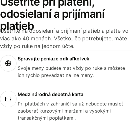
Ušetrite pri platení,
odosielaní a prijímaní
platieb
Ušetrite na odosielaní a prijímaní platieb a plaťte vo
viac ako 40 menách. Všetko, čo potrebujete, máte
vždy po ruke na jednom účte.
Spravujte peniaze odkiaľkoľvek.
Svoje meny budete mať vždy po ruke a môžete
ich rýchlo prevádzať na iné meny.
Medzinárodná debetná karta
Pri platbách v zahraničí sa už nebudete musieť
zaoberať kurzovými maržami a vysokými
transakčnými poplatkami.