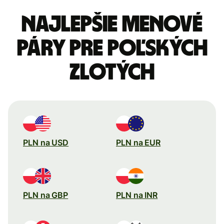
Najlepšie menové
páry pre Poľských
zlotých
PLN na USD
PLN na EUR
PLN na GBP
PLN na INR