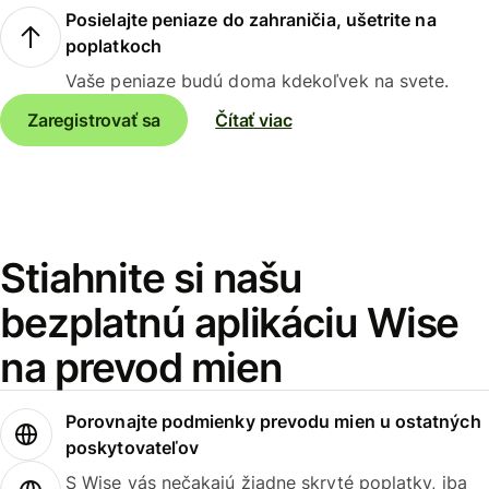
Posielajte peniaze do zahraničia, ušetrite na
poplatkoch
Vaše peniaze budú doma kdekoľvek na svete.
Zaregistrovať sa
Čítať viac
Stiahnite si našu
bezplatnú aplikáciu Wise
na prevod mien
Porovnajte podmienky prevodu mien u ostatných
poskytovateľov
S Wise vás nečakajú žiadne skryté poplatky, iba