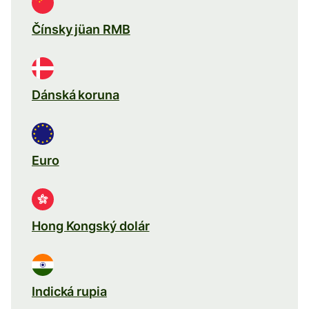
Čínsky jüan RMB
Dánská koruna
Euro
Hong Kongský dolár
Indická rupia