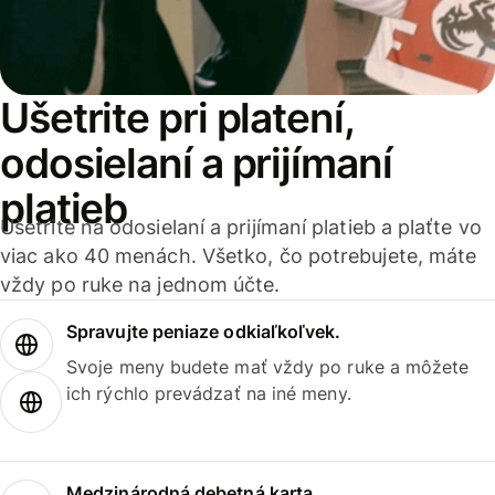
Ušetrite pri platení,
odosielaní a prijímaní
platieb
Ušetrite na odosielaní a prijímaní platieb a plaťte vo
viac ako 40 menách. Všetko, čo potrebujete, máte
vždy po ruke na jednom účte.
Spravujte peniaze odkiaľkoľvek.
Svoje meny budete mať vždy po ruke a môžete
ich rýchlo prevádzať na iné meny.
Medzinárodná debetná karta