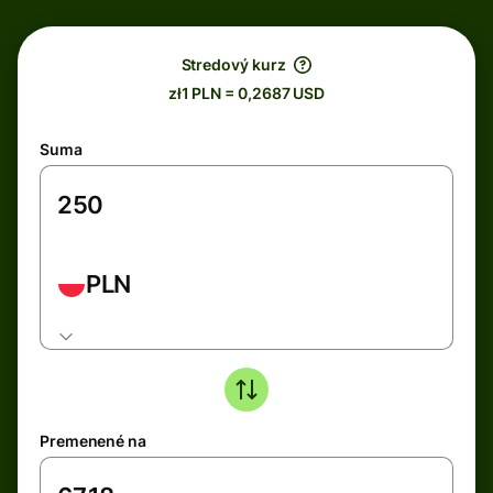
Stredový kurz
zł1 PLN = 0,2687 USD
Suma
PLN
Premenené na