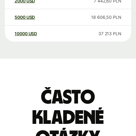
2000
USD
7 442,60
PLN
5000
USD
18 606,50
PLN
10000
USD
37 213
PLN
Často
kladené