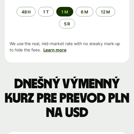
Time
48 H
1 T
1 M
6 M
12 M
period
5 R
We use the real, mid-market rate with no sneaky mark-up
to hide the fees.
Learn more
Dnešný výmenný
kurz pre prevod PLN
na USD