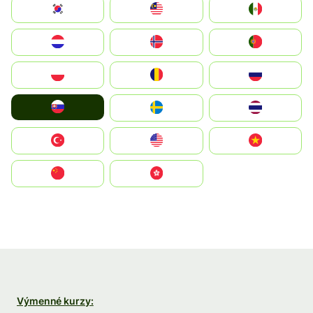
South Korea
Malay
Mexico
Nederland
Norge
Portugal
Polska
România
Россия
Slovensko
Ruoŧŧa
ไทย
Türkiye
United States
Vietnam
中国
中國香港特別行政區
Výmenné kurzy: