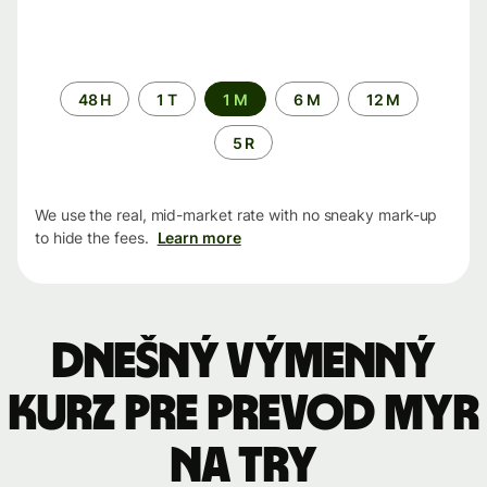
Time
48 H
1 T
1 M
6 M
12 M
period
5 R
We use the real, mid-market rate with no sneaky mark-up
to hide the fees.
Learn more
Dnešný výmenný
kurz pre prevod MYR
na TRY