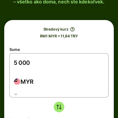
– všetko ako doma, nech ste kdekoľvek.
Stredový kurz
RM1 MYR = 11,64 TRY
Suma
MYR