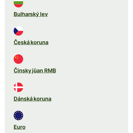
Bulharský lev
Česká koruna
Čínsky jüan RMB
Dánská koruna
Euro