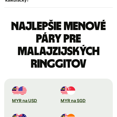
Najlepšie menové
páry pre
Malajzijských
ringgitov
MYR na USD
MYR na SGD