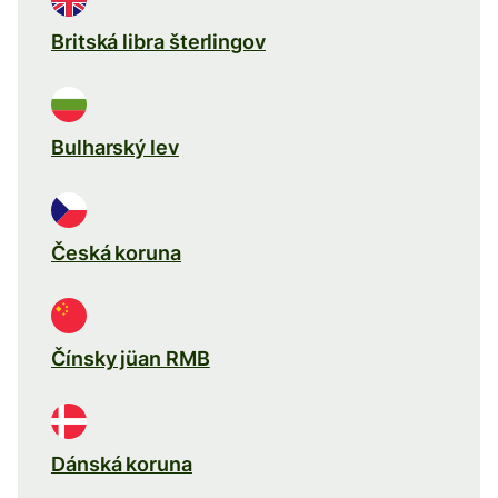
Britská libra šterlingov
Bulharský lev
Česká koruna
Čínsky jüan RMB
Dánská koruna