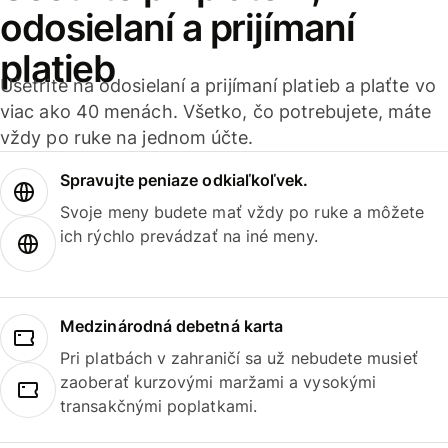
odosielaní a prijímaní
platieb
Ušetrite na odosielaní a prijímaní platieb a plaťte vo
viac ako 40 menách. Všetko, čo potrebujete, máte
vždy po ruke na jednom účte.
Spravujte peniaze odkiaľkoľvek.
Svoje meny budete mať vždy po ruke a môžete
ich rýchlo prevádzať na iné meny.
Medzinárodná debetná karta
Pri platbách v zahraničí sa už nebudete musieť
zaoberať kurzovými maržami a vysokými
transakčnými poplatkami.