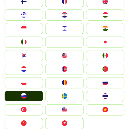
Suomi
France
United Kingdom
Greece
Hrvatska
Magyarország
Indonesia
Israel
India
Italia
JA
Japan
South Korea
Malay
Mexico
Nederland
Norge
Portugal
Polska
România
Россия
Slovensko
Ruoŧŧa
ไทย
Türkiye
United States
Vietnam
中国
中國香港特別行政區