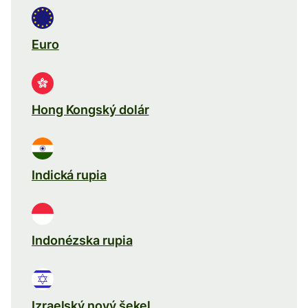
Euro
Hong Kongský dolár
Indická rupia
Indonézska rupia
Izraelský nový šekel