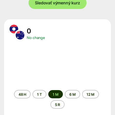
Sledovať výmenný kurz
0
No change
Time
48 H
1 T
1 M
6 M
12 M
period
5 R