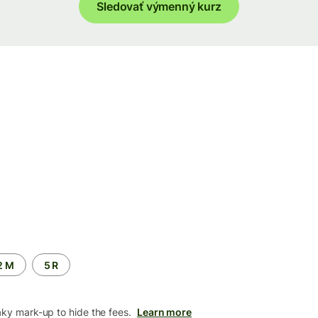
Sledovať výmenný kurz
2 M
5 R
aky mark-up to hide the fees.
Learn more