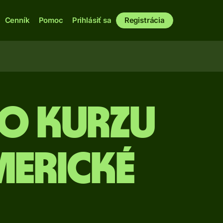
Cenník
Pomoc
Prihlásiť sa
Registrácia
o kurzu
merické