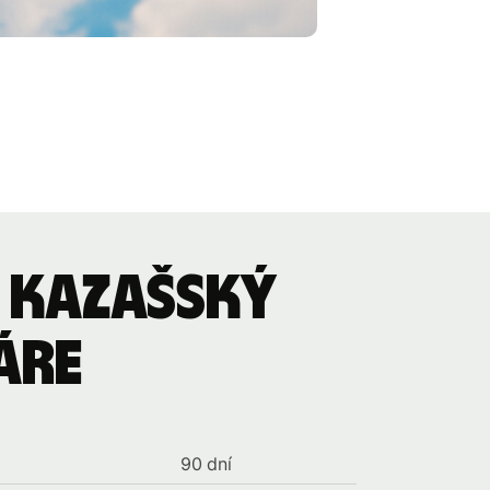
 Kazašský
áre
90 dní