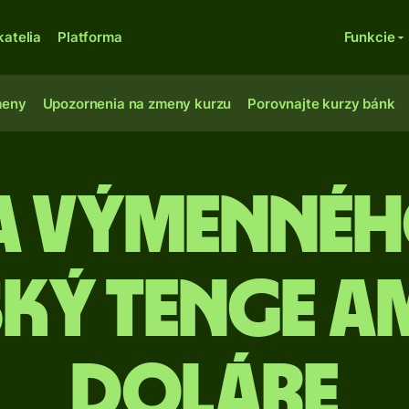
katelia
Platforma
Funkcie
meny
Upozornenia na zmeny kurzu
Porovnajte kurzy bánk
ia výmennéh
ký tenge a
doláre