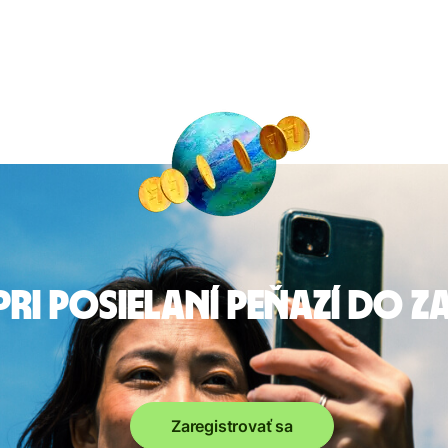
pri posielaní peňazí do 
Zaregistrovať sa