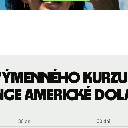
 výmenného kurzu
nge americké dol
30 dní
60 dní