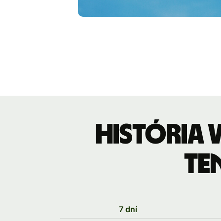
História
te
7 dní