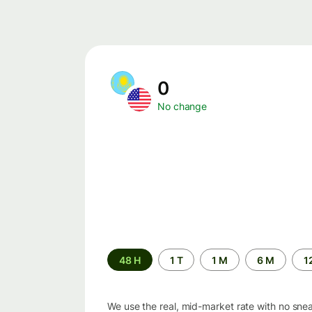
0
No change
Time
48 H
1 T
1 M
6 M
1
period
We use the real, mid-market rate with no sne