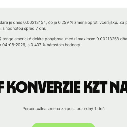
áre je dnes 0.00212454, čo je 0.259 % zmena oproti včerajšku. Za
í s hodnotou spred 7 dní.
ký tenge americké doláre pohyboval medzi maximom 0.00213258 dň
ňa 04-08-2026, s 0.407 % nárastom hodnoty.
 konverzie KZT n
Percentuálna zmena za posl. posledný 1 deň