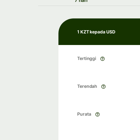
7 hari
1 KZT kepada USD
Tertinggi
Terendah
Purata