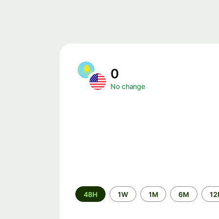
0
No change
Time
48H
1W
1M
6M
1
period