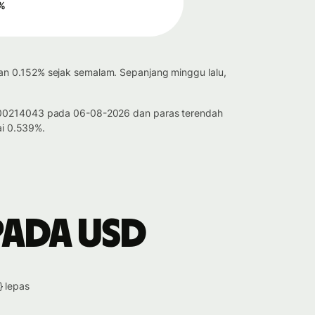
%
han 0.152% sejak semalam. Sepanjang minggu lalu,
 0.00214043 pada 06-08-2026 dan paras terendah
ai 0.539%.
pada USD
} lepas