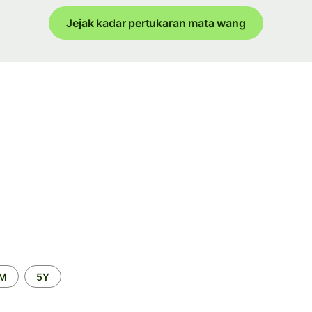
Jejak kadar pertukaran mata wang
2M
5Y