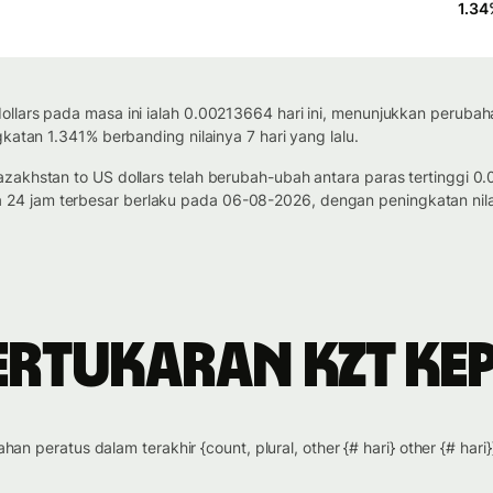
1.34
ollars pada masa ini ialah 0.00213664 hari ini, menunjukkan peruba
katan 1.341% berbanding nilainya 7 hari yang lalu.
azakhstan to US dollars telah berubah-ubah antara paras tertinggi
24 jam terbesar berlaku pada 06-08-2026, dengan peningkatan nil
ertukaran KZT ke
han peratus dalam terakhir {count, plural, other {# hari} other {# hari}