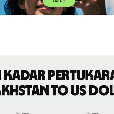
Daftar
 kadar pertukar
khstan to US do