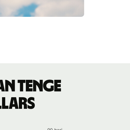
an tenge
llars