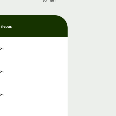
90 hari
ri lepas
21
21
21