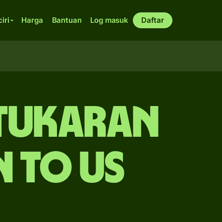
ciri
Harga
Bantuan
Log masuk
Daftar
rtukaran
 to US