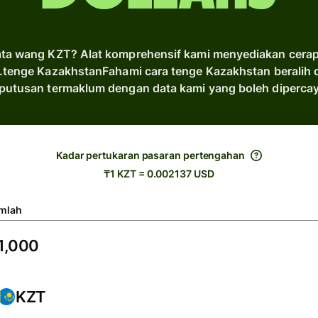
ata wang KZT? Alat komprehensif kami menyediakan cerapan
.tenge KazakhstanFahami cara tenge Kazakhstan beralih
putusan termaklum dengan data kami yang boleh dipercay
Kadar pertukaran pasaran pertengahan
₸1 KZT = 0.002137 USD
mlah
KZT