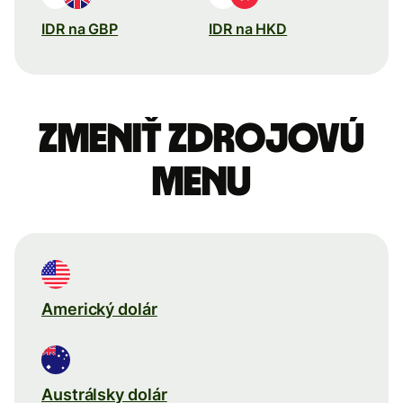
IDR na GBP
IDR na HKD
Zmeniť zdrojovú
menu
Americký dolár
Austrálsky dolár