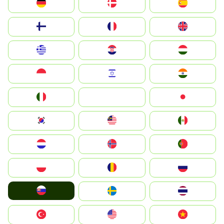
Deutschland
Denmark
España
Suomi
France
United Kingdom
Greece
Hrvatska
Magyarország
Indonesia
Israel
India
Italia
JA
Japan
South Korea
Malay
Mexico
Nederland
Norge
Portugal
Polska
România
Россия
Slovensko
Ruoŧŧa
ไทย
Türkiye
United States
Vietnam