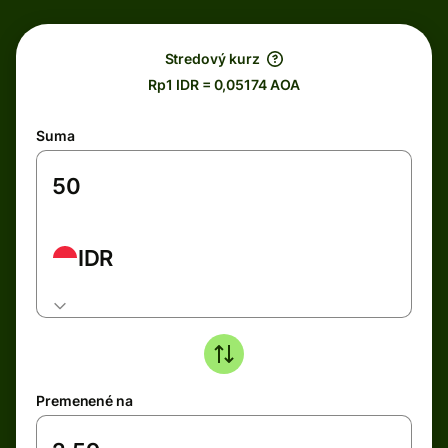
Stredový kurz
Rp1 IDR = 0,05174 AOA
Suma
IDR
Premenené na