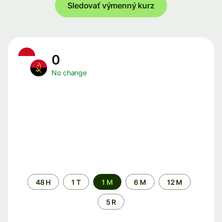
Sledovať výmenný kurz
0
No change
Time
48 H
1 T
1 M
6 M
12 M
period
5 R