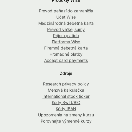
Produkty Wise
Prevod peňazí do zahraničia
Účet Wise
Medzinárodná debetná karta
Prevod veľkej sumy
Príjem platieb
Platforma Wise
Firemná debetná karta
Hromadné platby
Accept card payments
Zdroje
Research privacy policy
Menová kalkulačka
International stock ticker
Kódy Swift/BIC
Kódy IBAN
Upozornenia na zmeny kurzu
Porovnajte výmenné kurzy