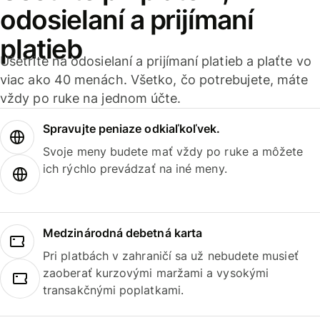
odosielaní a prijímaní
platieb
Ušetrite na odosielaní a prijímaní platieb a plaťte vo
viac ako 40 menách. Všetko, čo potrebujete, máte
vždy po ruke na jednom účte.
Spravujte peniaze odkiaľkoľvek.
Svoje meny budete mať vždy po ruke a môžete
ich rýchlo prevádzať na iné meny.
Medzinárodná debetná karta
Pri platbách v zahraničí sa už nebudete musieť
zaoberať kurzovými maržami a vysokými
transakčnými poplatkami.