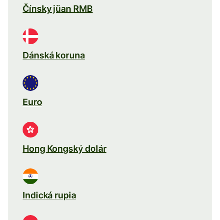
Čínsky jüan RMB
Dánská koruna
Euro
Hong Kongský dolár
Indická rupia