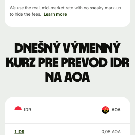
We use the real, mid-market rate with no sneaky mark-up
to hide the fees.
Learn more
Dnešný výmenný
kurz pre prevod IDR
na AOA
IDR
AOA
1
IDR
0,05
AOA