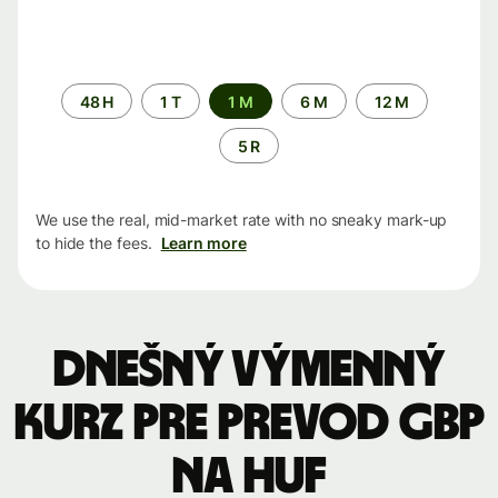
Time
48 H
1 T
1 M
6 M
12 M
period
5 R
We use the real, mid-market rate with no sneaky mark-up
to hide the fees.
Learn more
Dnešný výmenný
kurz pre prevod GBP
na HUF