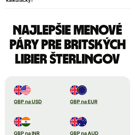
Najlepšie menové
páry pre Britských
libier šterlingov
GBP na USD
GBP na EUR
GBP na INR
GBP na AUD