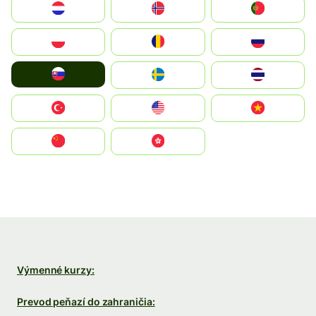
Nederland
Norge
Portugal
Polska
România
Россия
Slovensko
Ruoŧŧa
ไทย
Türkiye
United States
Vietnam
中国
中國香港特別行政區
Výmenné kurzy:
Prevod peňazí do zahraničia: