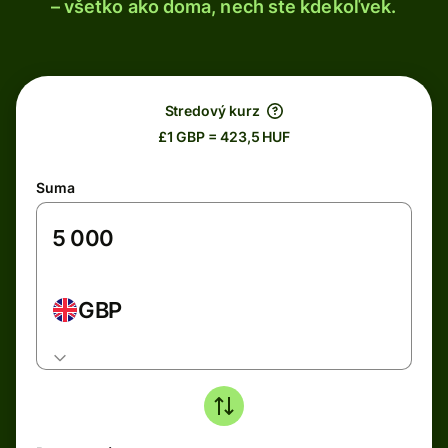
– všetko ako doma, nech ste kdekoľvek.
Stredový kurz
£1 GBP = 423,5 HUF
Suma
GBP