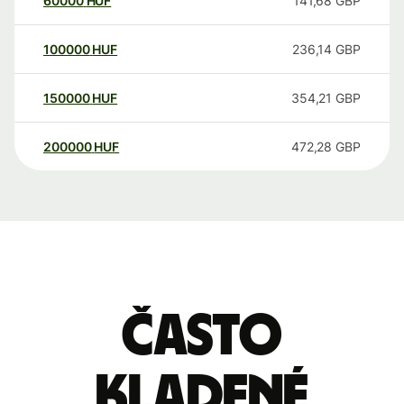
60000
HUF
141,68
GBP
100000
HUF
236,14
GBP
150000
HUF
354,21
GBP
200000
HUF
472,28
GBP
Často
kladené