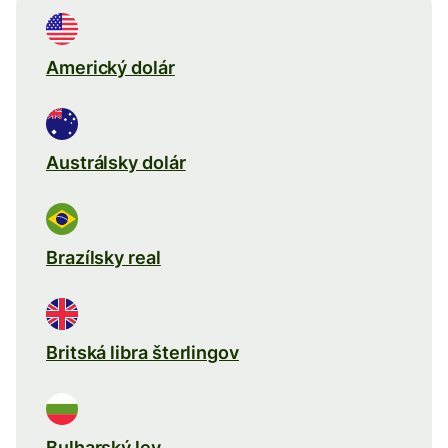
Americký dolár
Austrálsky dolár
Brazílsky real
Britská libra šterlingov
Bulharský lev