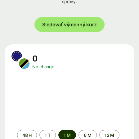
správy.
Sledovať výmenný kurz
0
No change
Time
48 H
1 T
1 M
6 M
12 M
period