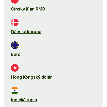
Čínsky jüan RMB
Dánská koruna
Euro
Hong Kongský dolár
Indická rupia