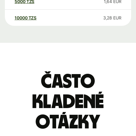
5000
TZS
1,64
EUR
10000
TZS
3,28
EUR
Často
kladené
otázky