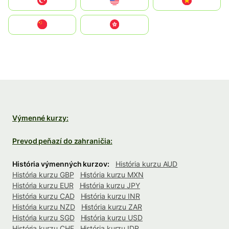
Türkiye
United States
Vietnam
中国
中國香港特別行政區
Výmenné kurzy:
Prevod peňazí do zahraničia:
História výmenných kurzov:
História kurzu AUD
História kurzu GBP
História kurzu MXN
História kurzu EUR
História kurzu JPY
História kurzu CAD
História kurzu INR
História kurzu NZD
História kurzu ZAR
História kurzu SGD
História kurzu USD
História kurzu CHF
História kurzu IDR