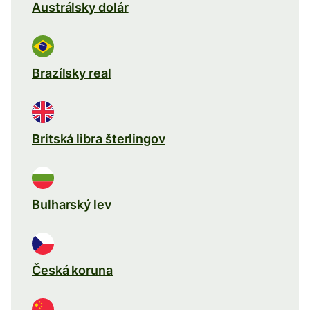
Austrálsky dolár
Brazílsky real
Britská libra šterlingov
Bulharský lev
Česká koruna