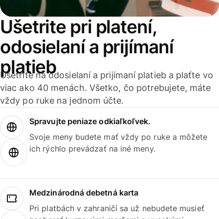
Ušetrite pri platení,
odosielaní a prijímaní
platieb
Ušetrite na odosielaní a prijímaní platieb a plaťte vo
viac ako 40 menách. Všetko, čo potrebujete, máte
vždy po ruke na jednom účte.
Spravujte peniaze odkiaľkoľvek.
Svoje meny budete mať vždy po ruke a môžete
ich rýchlo prevádzať na iné meny.
Medzinárodná debetná karta
Pri platbách v zahraničí sa už nebudete musieť