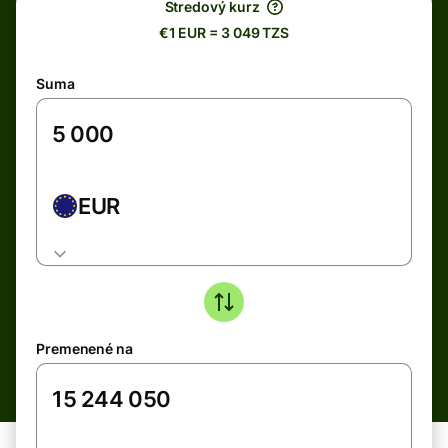
Stredový kurz
€1 EUR = 3 049 TZS
Suma
EUR
Premenené na