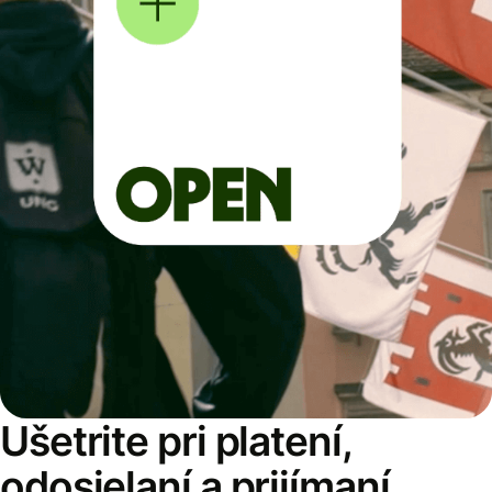
Ušetrite pri platení,
odosielaní a prijímaní