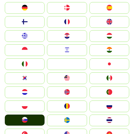
Deutschland
Denmark
España
Suomi
France
United Kingdom
Greece
Hrvatska
Magyarország
Indonesia
Israel
India
Italia
JA
Japan
South Korea
Malay
Mexico
Nederland
Norge
Portugal
Polska
România
Россия
Slovensko
Ruoŧŧa
ไทย