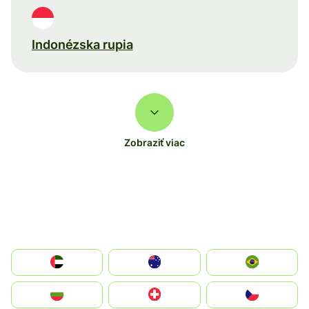
Indonézska rupia
Zobraziť viac
الإمارات العربية المتحدة
Australia
Brazil
България
Switzerland
Czechia