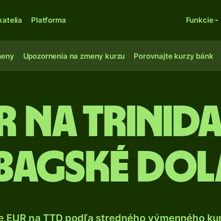
katelia
Platforma
Funkcie
meny
Upozornenia na zmeny kurzu
Porovnajte kurzy bánk
ur na trinid
bagské dol
e EUR na TTD podľa stredného výmenného kur