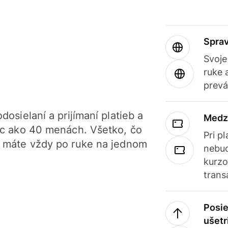
Sprav
Svoje
ruke 
prevá
dosielaní a prijímaní platieb a
Medz
iac ako 40 menách. Všetko, čo
Pri p
, máte vždy po ruke na jednom
nebud
kurzo
trans
Posie
ušetr