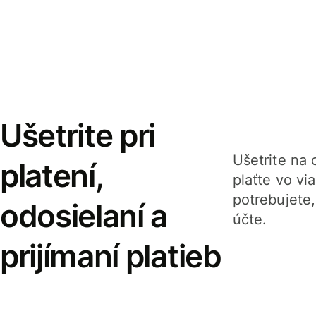
Ušetrite pri
Ušetrite na o
platení,
plaťte vo v
potrebujete
odosielaní a
účte.
prijímaní platieb