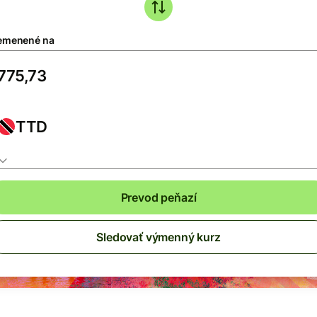
emenené na
TTD
Prevod peňazí
Sledovať výmenný kurz