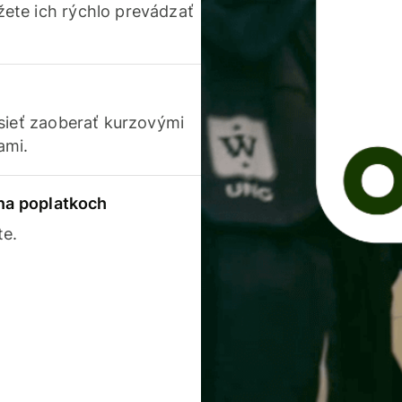
ete ich rýchlo prevádzať
usieť zaoberať kurzovými
ami.
 na poplatkoch
te.