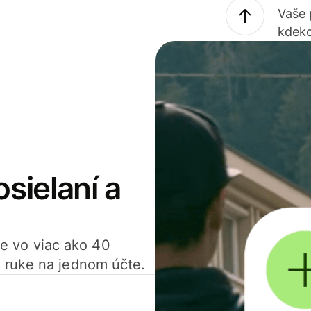
Vaše
kdeko
osielaní a
ťte vo viac ako 40
 ruke na jednom účte.