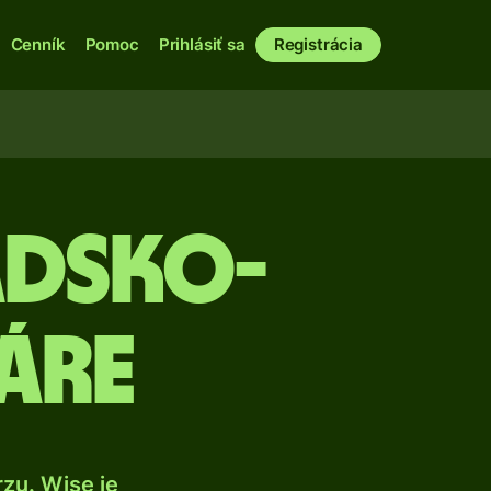
Cenník
Pomoc
Prihlásiť sa
Registrácia
adsko-
áre
zu. Wise je