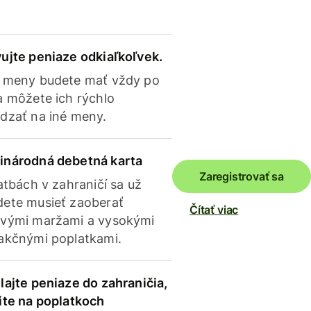
ujte peniaze odkiaľkoľvek.
 meny budete mať vždy po
a môžete ich rýchlo
dzať na iné meny.
inárodná debetná karta
Zaregistrovať sa
latbách v zahraničí sa už
ete musieť zaoberať
Čítať viac
vými maržami a vysokými
akčnými poplatkami.
lajte peniaze do zahraničia,
ite na poplatkoch