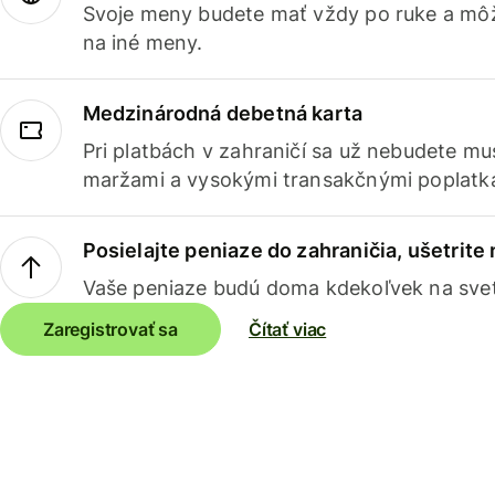
Svoje meny budete mať vždy po ruke a môž
na iné meny.
Medzinárodná debetná karta
Pri platbách v zahraničí sa už nebudete m
maržami a vysokými transakčnými poplatk
Posielajte peniaze do zahraničia, ušetrite
Vaše peniaze budú doma kdekoľvek na sve
Zaregistrovať sa
Čítať viac