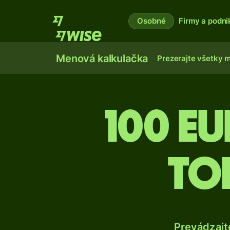
Osobné
Firmy a podni
Menová kalkulačka
Prezerajte všetky 
100 E
to
Prevádzajt