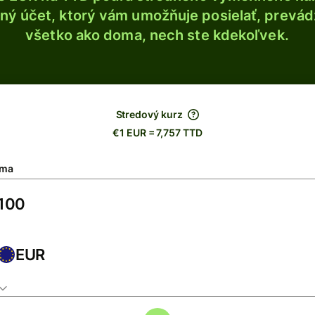
ý účet, ktorý vám umožňuje posielať, prevádza
všetko ako doma, nech ste kdekoľvek.
Stredový kurz
€1 EUR = 7,757 TTD
ma
EUR