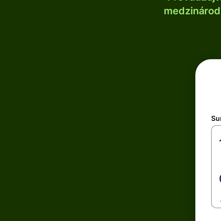
medzinárodn
Su