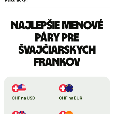
Najlepšie menové
páry pre
Švajčiarskych
frankov
CHF na USD
CHF na EUR