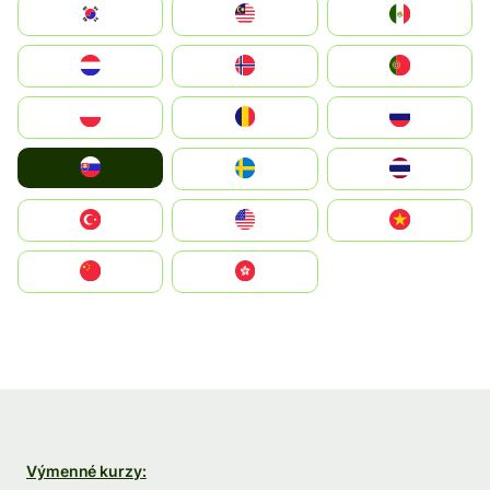
South Korea
Malay
Mexico
Nederland
Norge
Portugal
Polska
România
Россия
Slovensko
Ruoŧŧa
ไทย
Türkiye
United States
Vietnam
中国
中國香港特別行政區
Výmenné kurzy: