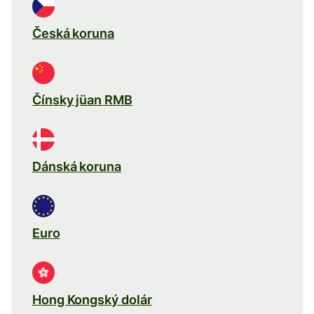
Česká koruna
Čínsky jüan RMB
Dánská koruna
Euro
Hong Kongský dolár