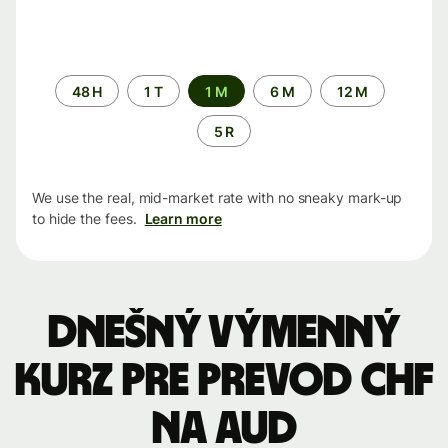
Time
48 H
1 T
1 M
6 M
12 M
period
5 R
We use the real, mid-market rate with no sneaky mark-up
to hide the fees.
Learn more
Dnešný výmenný
kurz pre prevod CHF
na AUD