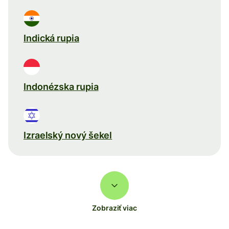
Indická rupia
Indonézska rupia
Izraelský nový šekel
Zobraziť viac