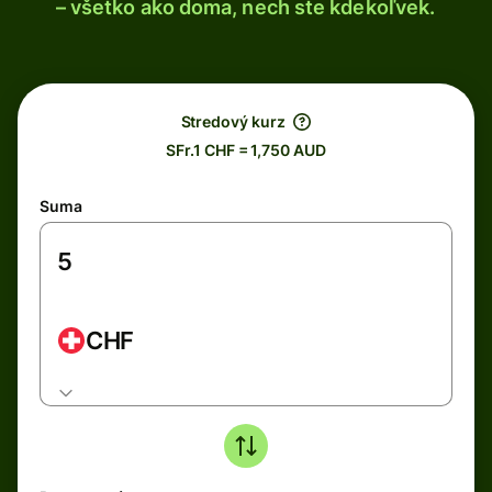
– všetko ako doma, nech ste kdekoľvek.
Stredový kurz
SFr.1 CHF = 1,750 AUD
Suma
CHF