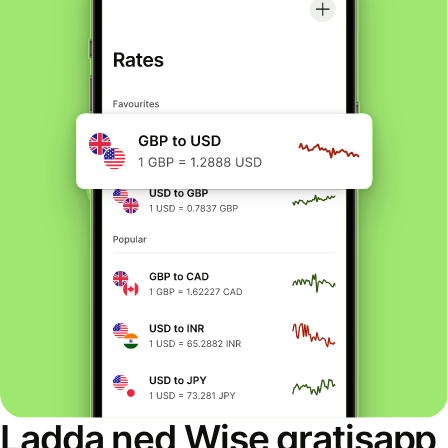
Ladda ned Wise gratisapp