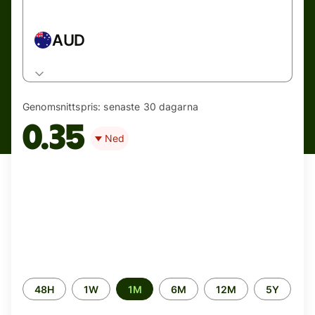
AUD
Genomsnittspris:
senaste 30 dagarna
0.35
Ned
Time
48H
1W
1M
6M
12M
5Y
period