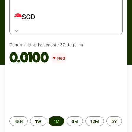
SGD
Genomsnittspris:
senaste 30 dagarna
0.0100
Ned
Time
48H
1W
1M
6M
12M
5Y
period