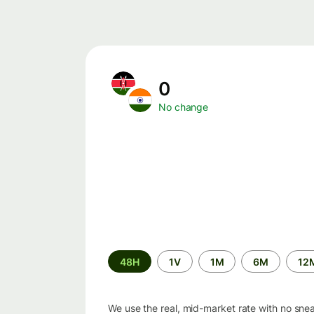
0
No change
Time
48H
1V
1M
6M
12
period
We use the real, mid-market rate with no sne