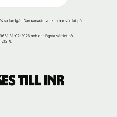
97 % sedan igår. Den senaste veckan har värdet på
.739661 31-07-2026 och det lägsta värdet på
.212 %.
S till INR