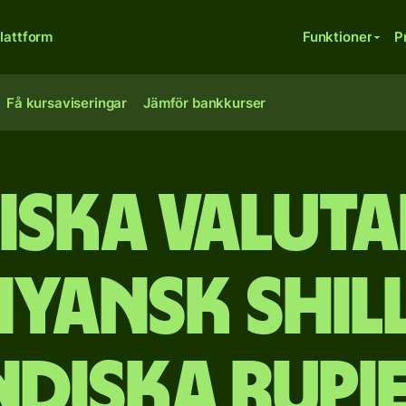
lattform
Funktioner
P
Få kursaviseringar
Jämför bankkurser
iska valut
yansk shill
ndiska rupi