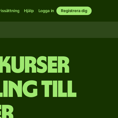
rissättning
Hjälp
Logga in
Registrera dig
akurser
ing till
er