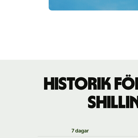
Historik f
shilli
7 dagar