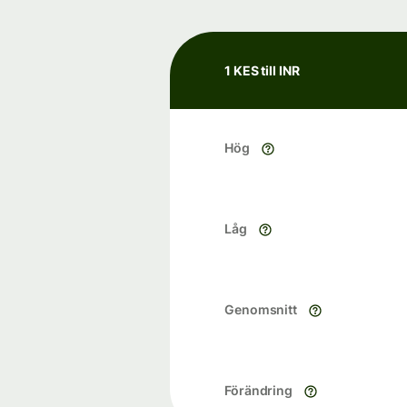
1 KES till INR
Hög
Låg
Genomsnitt
Förändring