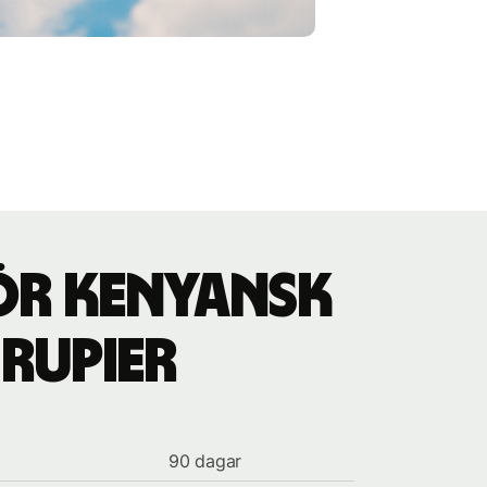
ör kenyansk
 rupier
90 dagar