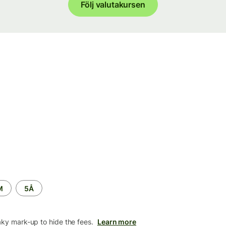
Följ valutakursen
M
5Å
aky mark-up to hide the fees.
Learn more