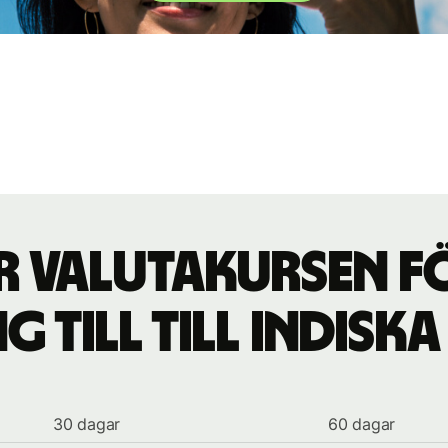
ör valutakursen f
ng till till indiska
30 dagar
60 dagar