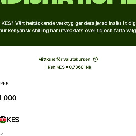
r KES? Vårt heltäckande verktyg ger detaljerad insikt i tidig
hur kenyansk shilling har utvecklats över tid och fatta välg
Mittkurs för valutakursen
1 Ksh KES = 0,7360 INR
lopp
KES