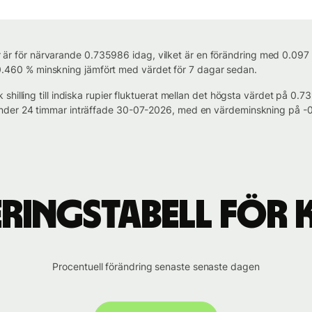
pier är för närvarande 0.735986 idag, vilket är en förändring med 0.0
n -0.460 % minskning jämfört med värdet för 7 dagar sedan.
shilling till indiska rupier fluktuerat mellan det högsta värdet på 0
nder 24 timmar inträffade 30-07-2026, med en värdeminskning på -0
ingstabell för KE
Procentuell förändring senaste senaste dagen