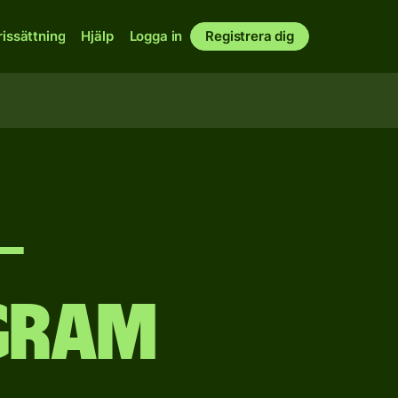
rissättning
Hjälp
Logga in
Registrera dig
–
gram