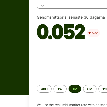
Genomsnittspris:
senaste 30 dagarna
0.052
Ned
Time
48H
1W
1M
6M
1
period
We use the real, mid-market rate with no sne