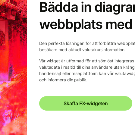
Bädda in diagr
webbplats med 
Den perfekta lösningen för att förbättra webbplats
besökare med aktuell valutakursinformation.
Vår widget är utformad för att sömlöst integrera
valutadata i realtid till dina användare utan krån
handelssajt eller reseplattform kan vår valutawidge
och informera din publik.
Skaffa FX-widgeten