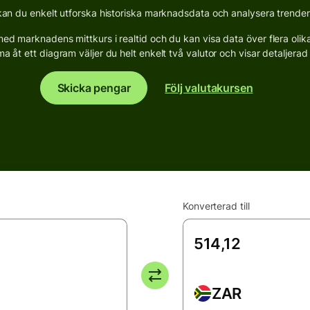
n du enkelt utforska historiska marknadsdata och analysera trender fö
d marknadens mittkurs i realtid och du kan visa data över flera olika p
a åt ett diagram väljer du helt enkelt två valutor och visar detaljerad s
Skicka pengar
Följ valutakursen
Konverterad till
ZAR