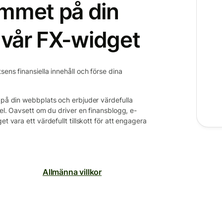
ammet på din
vår FX-widget
ens finansiella innehåll och förse dina
s på din webbplats och erbjuder värdefulla
gel. Oavsett om du driver en finansblogg, e-
t vara ett värdefullt tillskott för att engagera
Allmänna villkor