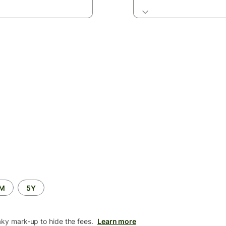
2M
5Y
aky mark-up to hide the fees.
Learn more