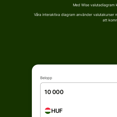
Med Wise valutadiagram ka
Våra interaktiva diagram använder valutakurser me
att komm
Belopp
HUF