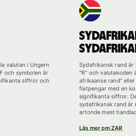
sydafrika
sydafrika
lla valutan i Ungern
Sydafrikansk rand är 
UF och symbolen är
"R" och valutakoden ä
ifikanta siffror och
afrikaanse rand" elle
fiatpengar med en ko
signifikanta siffror. 
sydafrikansk rand är
artonde mest handlade
Läs mer om ZAR