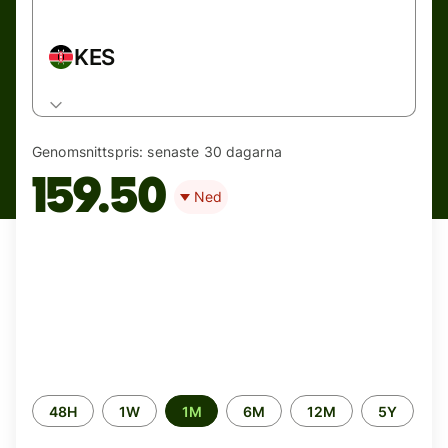
KES
Genomsnittspris:
senaste 30 dagarna
159.50
Ned
Time
48H
1W
1M
6M
12M
5Y
period