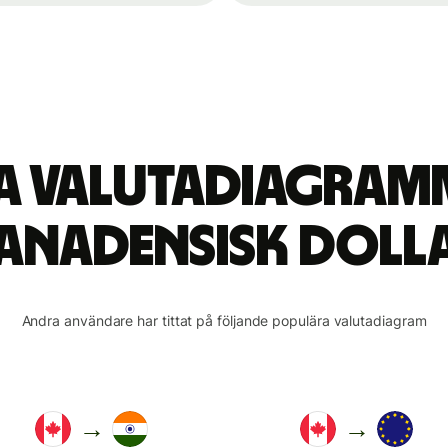
ta valutadiagram
anadensisk doll
Andra användare har tittat på följande populära valutadiagram
→
→