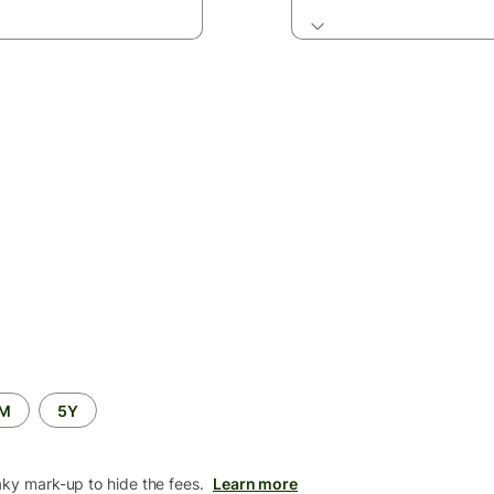
2M
5Y
aky mark-up to hide the fees.
Learn more