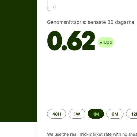
Genomsnittspris:
senaste 30 dagarna
0.62
Upp
Time
48H
1W
1M
6M
1
period
We use the real, mid-market rate with no sne