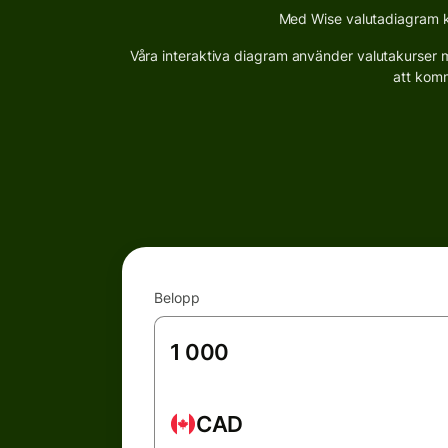
Med Wise valutadiagram ka
Våra interaktiva diagram använder valutakurser me
att komm
Belopp
CAD