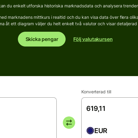
n du enkelt utforska historiska marknadsdata och analysera trender fö
d marknadens mittkurs i realtid och du kan visa data över flera olika p
a åt ett diagram väljer du helt enkelt två valutor och visar detaljerad s
Skicka pengar
Följ valutakursen
Konverterad till
EUR