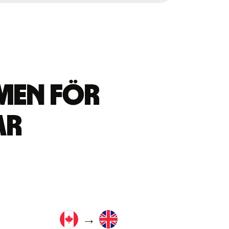
men för
ar
→