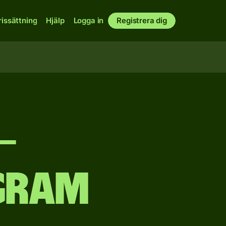
rissättning
Hjälp
Logga in
Registrera dig
–
gram