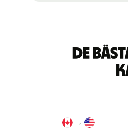
De bäs
k
→