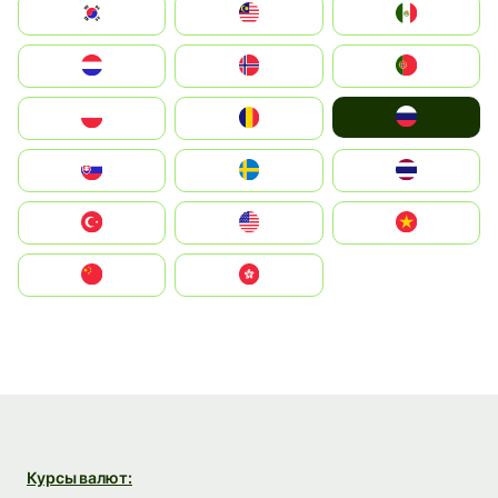
South Korea
Malay
Mexico
Nederland
Norge
Portugal
Россия
Polska
România
Slovensko
Ruoŧŧa
ไทย
Türkiye
United States
Vietnam
中国
中國香港特別行政區
Курсы валют: