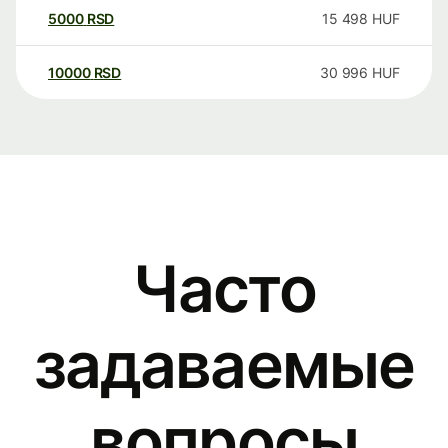
5000
RSD
15 498
HUF
10000
RSD
30 996
HUF
Часто
задаваемые
вопросы