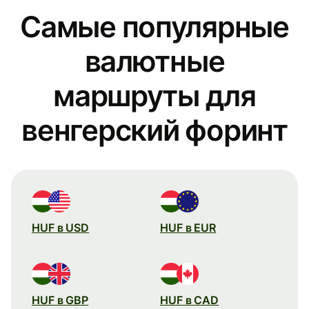
Самые популярные
валютные
маршруты для
венгерский форинт
HUF в USD
HUF в EUR
HUF в GBP
HUF в CAD