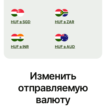
HUF в SGD
HUF в ZAR
HUF в INR
HUF в AUD
Изменить
отправляемую
валюту