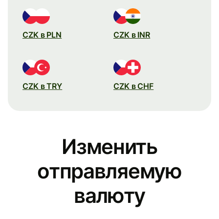
CZK в PLN
CZK в INR
CZK в TRY
CZK в CHF
Изменить
отправляемую
валюту