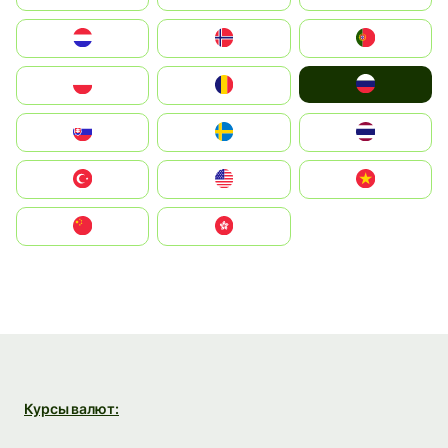
Nederland
Norge
Portugal
Россия
Polska
România
Slovensko
Ruoŧŧa
ไทย
Türkiye
United States
Vietnam
中国
中國香港特別行政區
Курсы валют: