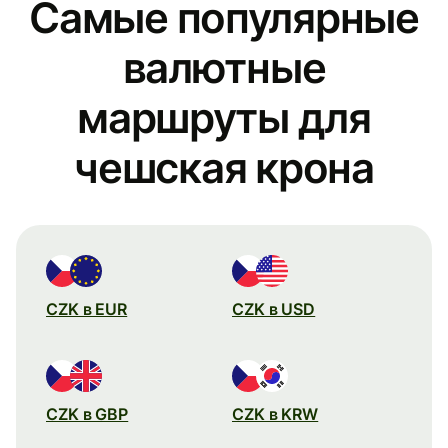
Самые популярные
валютные
маршруты для
чешская крона
CZK в EUR
CZK в USD
CZK в GBP
CZK в KRW