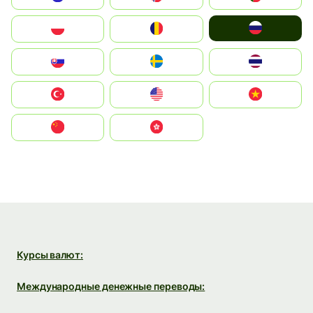
Россия
Polska
România
Slovensko
Ruoŧŧa
ไทย
Türkiye
United States
Vietnam
中国
中國香港特別行政區
Курсы валют:
Международные денежные переводы: