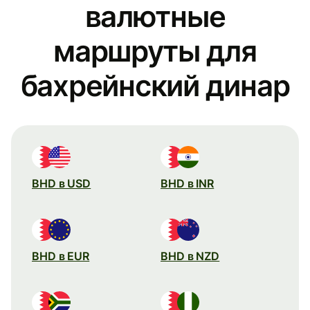
валютные
маршруты для
бахрейнский динар
BHD в USD
BHD в INR
BHD в EUR
BHD в NZD