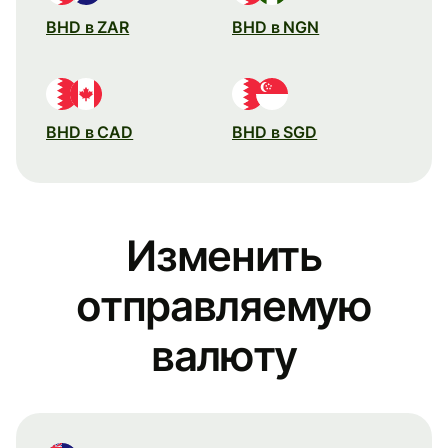
BHD в ZAR
BHD в NGN
BHD в CAD
BHD в SGD
Изменить
отправляемую
валюту