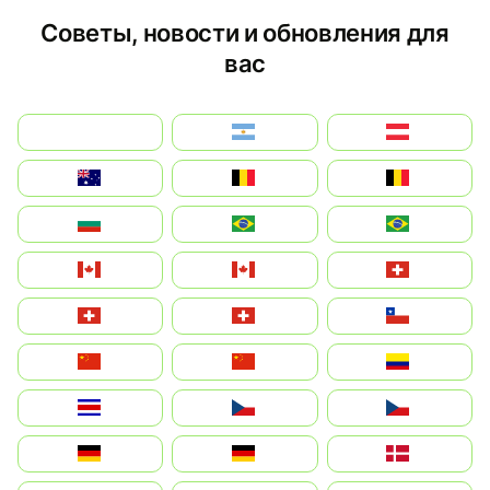
Советы, новости и обновления для
вас
بالعربية
Argentina
Österreich
Australia
België
Belgique
България
Brasil (ES)
Brasil
Canada (FR)
Canada
Svizzera
Suisse
Schweiz
Chile
中国
China
Colombia
Costa Rica
Czechia
Česko
Deutschland
Germany
Danmark