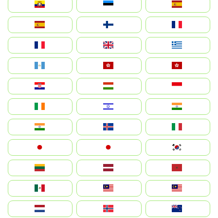
Ecuador
Eesti
Spain
España
Suomi
France
France
United Kingdom
Ελλάδα
Guatemala
Hong Kong
中國香港特別行政區
Hrvatska
Magyarország
Indonesia
Ireland
ישראל
भारत
India
Ísland
Italia
Japan
日本
대한민국
Lietuva
Latvija
Maroc
México
Malaysia (MS)
Malaysia
Nederland
Norge
New Zealand