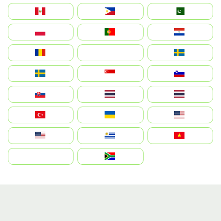
Perú
Philippines
Pakistan
Polska
Portugal
Paraguay
România
На русском
Sweden
Sverige
Singapore
Slovenija
Slovensko
Thailand
ไทย
Türkiye
Україна
United States
Estados Unidos
Uruguay
Việt Nam
بالعربية
South Africa