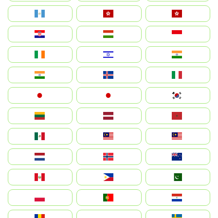
Guatemala
Hong Kong
中國香港特別行政區
Hrvatska
Magyarország
Indonesia
Ireland
ישראל
भारत
India
Ísland
Italia
Japan
日本
대한민국
Lietuva
Latvija
Maroc
México
Malaysia (MS)
Malaysia
Nederland
Norge
New Zealand
Perú
Philippines
Pakistan
Polska
Portugal
Paraguay
România
На русском
Sweden