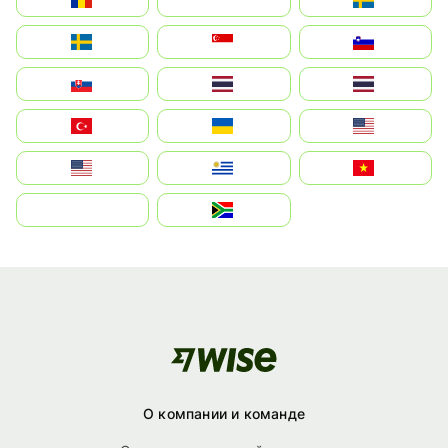
Sverige
Singapore
Slovenija
Slovensko
Thailand
ไทย
Türkiye
Україна
United States
Estados Unidos
Uruguay
Việt Nam
بالعربية
South Africa
О компании и команде