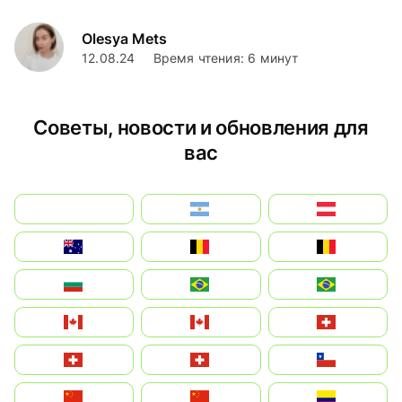
Olesya Mets
12.08.24
Время чтения: 6 минут
Советы, новости и обновления для
вас
بالعربية
Argentina
Österreich
Australia
België
Belgique
България
Brasil (ES)
Brasil
Canada (FR)
Canada
Svizzera
Suisse
Schweiz
Chile
中国
China
Colombia