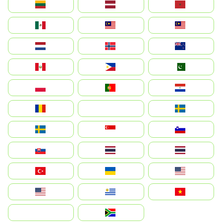
Lietuva
Latvija
Maroc
México
Malaysia (MS)
Malaysia
Nederland
Norge
New Zealand
Perú
Philippines
Pakistan
Polska
Portugal
Paraguay
România
На русском
Sweden
Sverige
Singapore
Slovenija
Slovensko
Thailand
ไทย
Türkiye
Україна
United States
Estados Unidos
Uruguay
Việt Nam
بالعربية
South Africa