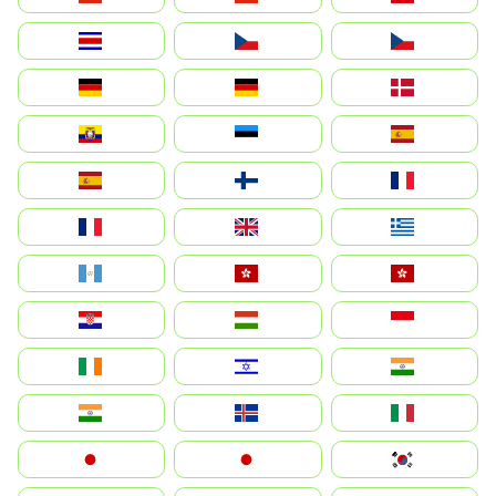
Costa Rica
Czechia
Česko
Deutschland
Germany
Danmark
Ecuador
Eesti
Spain
España
Suomi
France
France
United Kingdom
Ελλάδα
Guatemala
Hong Kong
中國香港特別行政區
Hrvatska
Magyarország
Indonesia
Ireland
ישראל
भारत
India
Ísland
Italia
Japan
日本
대한민국