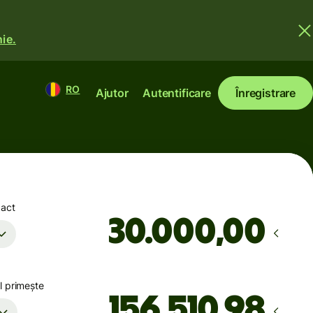
ie.
RO
Ajutor
Autentificare
Înregistrare
xact
,00
l primește