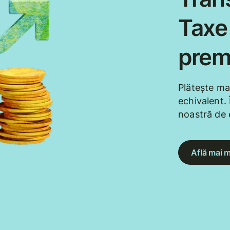
Taxe 
prem
Plătește ma
echivalent. 
noastră de 
Află mai m