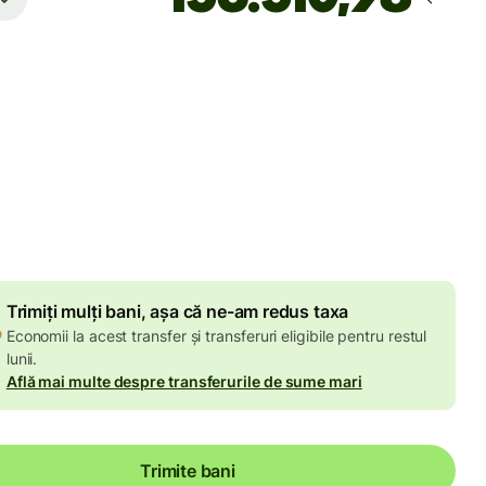
Ajunge
până pe luni, 10 august
le
 EUR
 în suma de EUR
Reducere de volum de
8,23 EUR
Trimiți mulți bani, așa că ne-am redus taxa
Economii la acest transfer și transferuri eligibile pentru restul
lunii.
Află mai multe despre transferurile de sume mari
Trimite bani