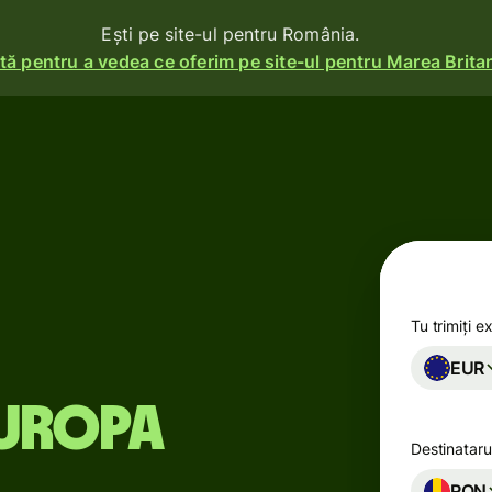
Ești pe site-ul pentru România.
ă pentru a vedea ce oferim pe site-ul pentru Marea Britan
i
Produse
Trimite
Primește
e
ma
Emite
carduri
Tu trimiți e
EUR
Conturi
multi-
Europa
ile se
valutare
Destinataru
Industrii
RON