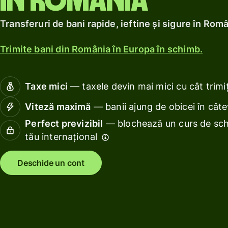
în România
Obține
profitur
localnic.
Explorează
un
cu Wise
Explorează
Transferuri de bani rapide, ieftine și sigure în Rom
card
Assets
de
Europe
Trimite bani din România în Europa în schimb.
debit
Gestion
Obține
finanțel
Taxe mici
— taxele devin mai mici cu cât trimiț
profituri
echipei
cu Wise
Viteză maximă
— banii ajung de obicei în cât
Conect
Assets
progra
Perfect previzibil
— blochează un curs de sch
Europe
de
tău internațional
contabil
Tarife
Deschide un cont
Resurse
Prețuri
persoane
Explorează
fizice
integrările