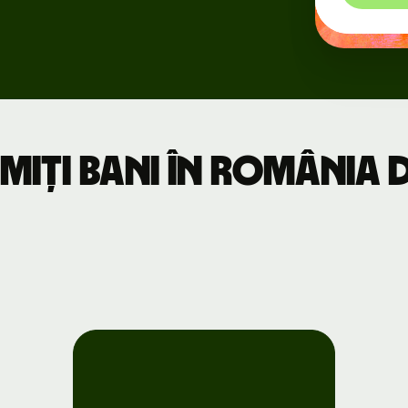
Evenimente
Înregistrează-
te pentru
Wise Connect
imiți bani în România 
Programatori
Explorează
documentația
API