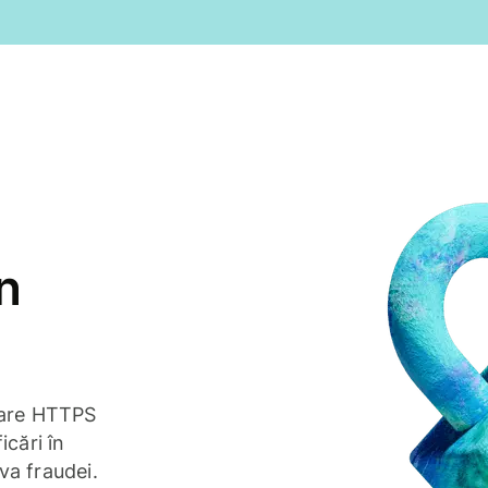
n
ptare HTTPS
icări în
va fraudei.