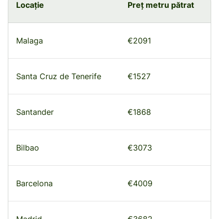
Locație
Preț metru pătrat
Malaga
€2091
Santa Cruz de Tenerife
€1527
Santander
€1868
Bilbao
€3073
Barcelona
€4009
Madrid
€3682