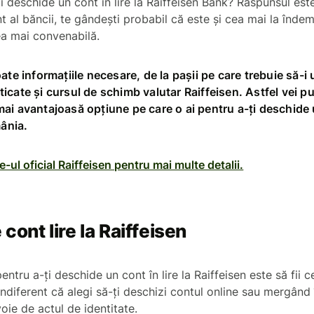
i deschide un cont în lire la Raiffeisen Bank? Răspunsul este
nt al băncii, te gândești probabil că este și cea mai la înde
ea mai convenabilă.
ate informațiile necesare, de la pașii pe care trebuie să-i 
icate și cursul de schimb valutar Raiffeisen. Astfel vei p
ai avantajoasă opțiune pe care o ai pentru a-ți deschide
mânia.
e-ul oficial Raiffeisen pentru mai multe detalii.
cont lire la Raiffeisen
pentru a-ți deschide un cont în lire la Raiffeisen este să fii 
. Indiferent că alegi să-ți deschizi contul online sau mergând
voie de actul de identitate.