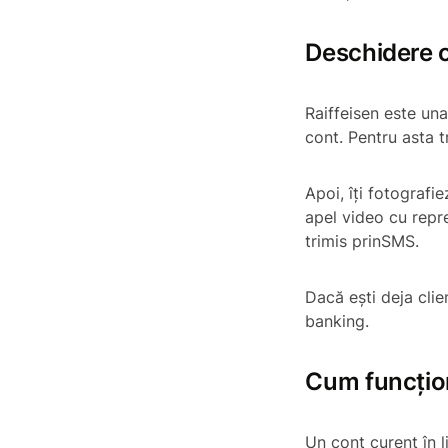
Deschidere on
Raiffeisen este una
cont. Pentru asta 
Apoi, îți fotografie
apel video cu repr
trimis prinSMS.
Dacă ești deja clien
banking.
Cum funcțion
Un cont curent în l