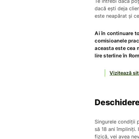
Te întrebi dacă poț
dacă ești deja clie
este neapărat și c
Ai în continuare to
comisioanele pract
aceasta este cea m
lire sterline în Ro
Vizitează sit
Deschidere 
Singurele condiții 
să 18 ani împliniți
fizică, vei avea ne