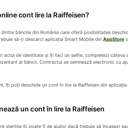
line cont lire la Raiffeisen?
 dintre băncile din România care oferă posibilitatea deschid
trebuie să-ți descarci aplicația Smart Mobile din
AppStore
s
zi actul de identitate și îți faci un selfie, completezi câteva d
ezentant al băncii. Contractul se semnează electronic cu aj
t, îți poți deschide un cont în lire la Raiffeisen din aplicația
ează un cont în lire la Raiffeisen
ire sterline îți poate fi de ajutor dacă trebuie să încasezi sa