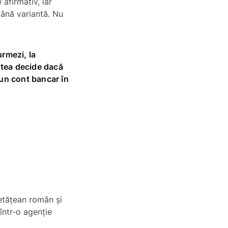
 afirmativ, iar
mână variantă. Nu
urmezi, la
utea decide dacă
 un cont bancar în
cetățean român și
 într-o agenție