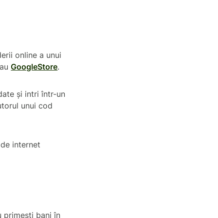
erii online a unui
au
GoogleStore
.
ate și intri într-un
utorul unui cod
 de internet
u primești bani în