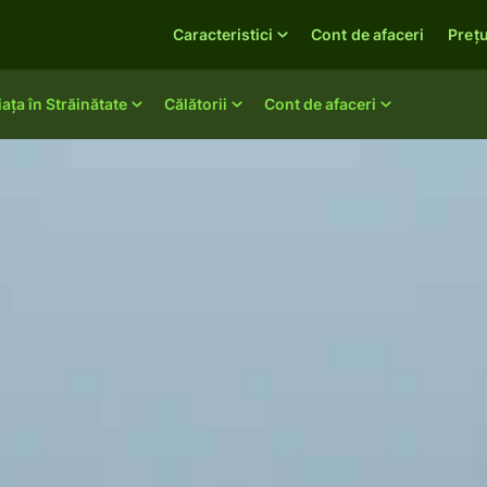
Caracteristici
Cont de afaceri
Prețu
iața în Străinătate
Călătorii
Cont de afaceri