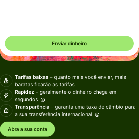
Total em tarifas
5,76 EUR
Incluídos no valor em EUR
Enviar dinheiro
Tarifas baixas
– quanto mais você enviar, mais
baratas ficarão as tarifas
Rapidez
– geralmente o dinheiro chega em
segundos
Transparência
– garanta uma taxa de câmbio para
a sua transferência internacional
Abra a sua conta