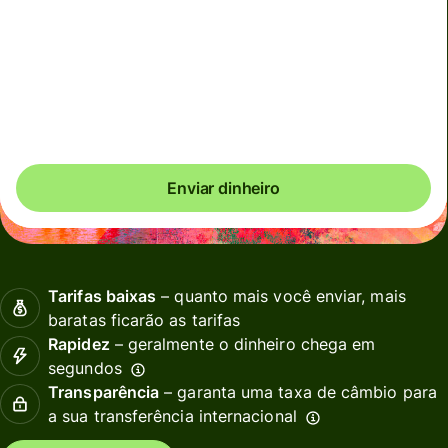
até segunda-feira
Total em tarifas
7,66 EUR
Incluídos no valor em EUR
Enviar dinheiro
Tarifas baixas
– quanto mais você enviar, mais
baratas ficarão as tarifas
Rapidez
– geralmente o dinheiro chega em
segundos
Transparência
– garanta uma taxa de câmbio para
a sua transferência internacional