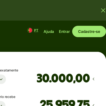
PT
Ajuda
Entrar
Cadastre-se
 exatamente
,00
rio recebe