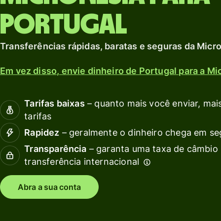
Explorar
débito
c
moeda local.
Portugal
A
Receba
Explorar
rendimentos
Transferências rápidas, baratas e seguras da Micro
com a Wise
G
Assets
f
Em vez disso, envie dinheiro de Portugal para a Mi
Europe
e
Preços
Tarifas baixas
– quanto mais você enviar, mais
s
tarifas
c
Rapidez
– geralmente o dinheiro chega em s
Preços para
contas
Recu
Transparência
– garanta uma taxa de câmbio 
pessoais
transferência internacional
Expl
Abra a sua conta
inte
API