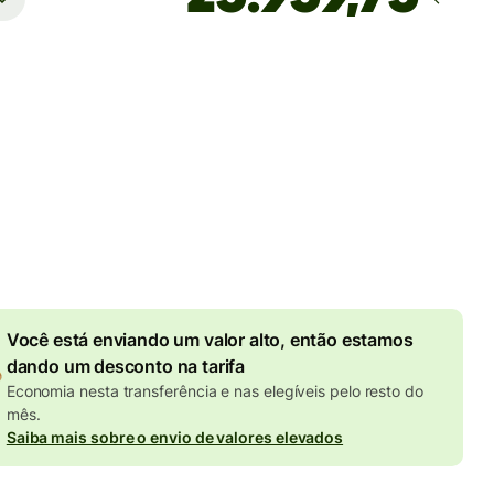
Estimativa de entrega
até sábado
rifas
D
 no valor em USD
4,56 USD
de desconto por valor
enviado
Você está enviando um valor alto, então estamos
dando um desconto na tarifa
Economia nesta transferência e nas elegíveis pelo resto do
mês.
Saiba mais sobre o envio de valores elevados