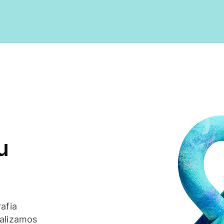
u
afia
ealizamos