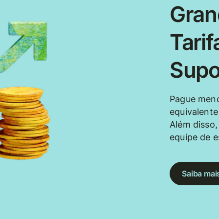
Gran
Tarif
Supo
Pague meno
equivalent
Além disso,
equipe de e
Saiba mai