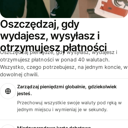
Oszczędzaj, gdy
wydajesz, wysyłasz i
otrzymujesz płatności
Oszczędzaj pieniądze, gdy wysyłasz, wydajesz i
otrzymujesz płatności w ponad 40 walutach.
Wszystko, czego potrzebujesz, na jednym koncie, w
dowolnej chwili.
Zarządzaj pieniędzmi globalnie, gdziekolwiek
jesteś.
Przechowuj wszystkie swoje waluty pod ręką w
jednym miejscu i wymieniaj je w sekundy.