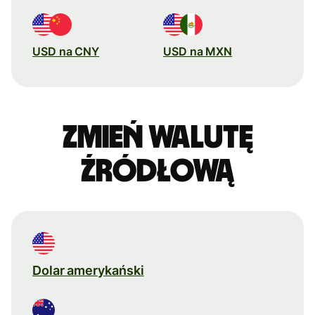
USD na CNY
USD na MXN
Zmień walutę
źródłową
Dolar amerykański