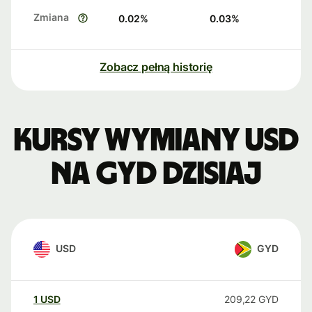
Zmiana
0.02
%
0.03
%
Zobacz pełną historię
Kursy wymiany USD
na GYD dzisiaj
USD
GYD
1
USD
209,22
GYD