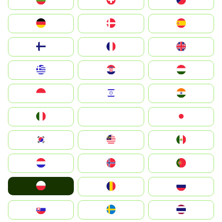
България
Switzerland
Czechia
Deutschland
Denmark
España
Suomi
France
United Kingdom
Greece
Hrvatska
Magyarország
Indonesia
Israel
India
Italia
JA
Japan
South Korea
Malay
Mexico
Nederland
Norge
Portugal
Polska
România
Россия
Slovensko
Ruoŧŧa
ไทย