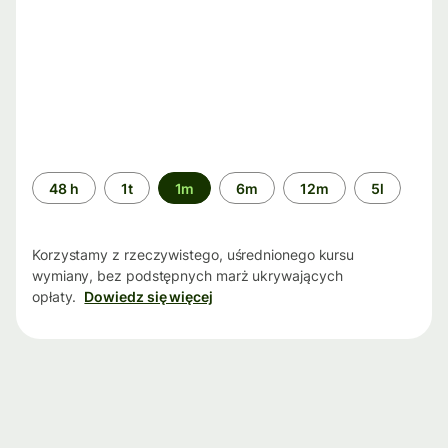
Przedział
48 h
1t
1m
6m
12m
5l
czasu
Korzystamy z rzeczywistego, uśrednionego kursu
wymiany, bez podstępnych marż ukrywających
opłaty.
Dowiedz się więcej