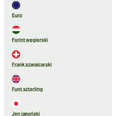
Euro
Forint węgierski
Frank szwajcarski
Funt szterling
Jen japoński