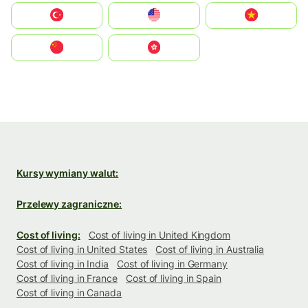
Türkiye
United States
Vietnam
中国
中國香港特別行政區
Kursy wymiany walut:
Przelewy zagraniczne:
Cost of living:
Cost of living in United Kingdom
Cost of living in United States
Cost of living in Australia
Cost of living in India
Cost of living in Germany
Cost of living in France
Cost of living in Spain
Cost of living in Canada